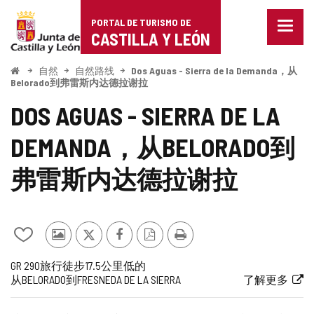
Portal
跳至内容
PORTAL DE TURISMO DE
菜
de
CASTILLA Y LEÓN
单
已
Turismo
关
开
自然
自然路线
Dos Aguas - Sierra de la Demanda，从
始
闭。
Belorado到弗雷斯内达德拉谢拉
de
显
DOS AGUAS - SIERRA DE LA
示
Castilla
导
航
DEMANDA，从BELORADO到
y
选
项
León
弗雷斯内达德拉谢拉
从
其
推
Facebook
PDF
打
我
他
特
版
印
航
旅
一
长
路
路
链
GR 290
旅行
徒步
17.5公里
低的
的
游
本
从BELORADO到FRESNEDA DE LA SIERRA
了解更多
线
行
半
度
线
线
接
笔
客
代
难
到
记
的
本
照
码
度
外