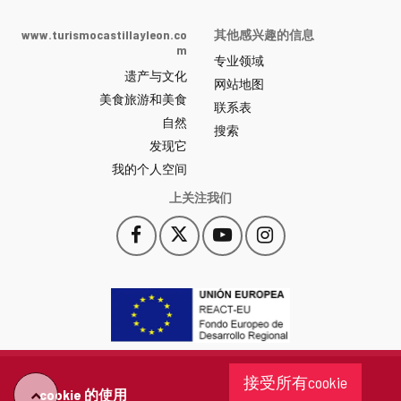
de
Castilla
www.turismocastillayleon.co
其他感兴趣的信息
y
m
专业领域
León
遗产与文化
网
网站地图
美食旅游和美食
站
联系表
自然
门
搜索
户
发现它
-
我的个人空间
上关注我们
Facebook
X
YouTube
Instagram
此
此
此
此
链
链
链
链
接
接
接
接
会
会
会
会
打
打
打
打
开
开
开
开
一
一
一
一
个
个
个
个
接受所有cookie
新
新
新
新
cookie 的使用
"回