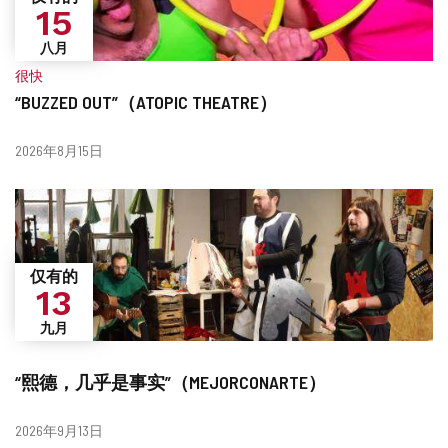
15
八月
很快
“BUZZED OUT”（ATOPIC THEATRE）
什
日
2026年8月15日
么
期
时
候？
仅有的
13
九月
“熙德，几乎是事实”（MEJORCONARTE）
日
2026年9月13日
期