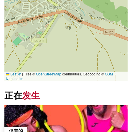
Leaflet
|
Tiles ©
OpenStreetMap
contributors. Geocoding ©
OSM
Nominatim
正在
发生
仅有的