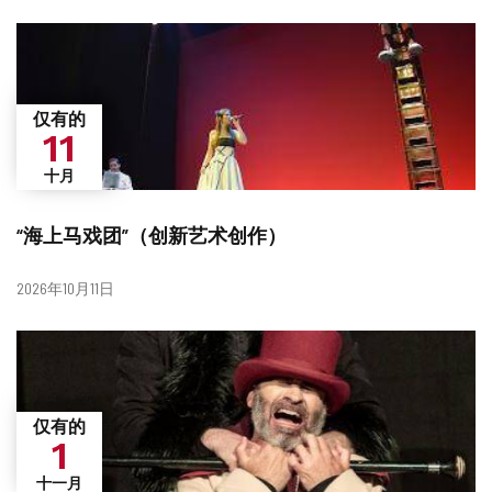
仅有的
11
十月
“海上马戏团”（创新艺术创作）
日
2026年10月11日
期
仅有的
1
十一月