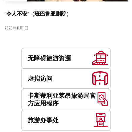
“令人不安”（班巴鲁亚剧院）
日
2026年11月1日
期
服
务
无障碍旅游资源
虚拟访问
卡斯蒂利亚莱昂旅游局官
方应用程序
旅游办事处