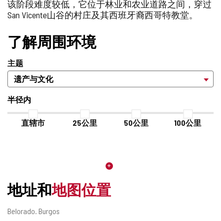
该阶段难度较低，它位于林业和农业道路之间，穿过
中
片
部
San Vicente山谷的村庄及其西班牙裔西哥特教堂。
添
网
加/
站
删
了解周围环境
除
主题
半径内
直辖市
25公里
50公里
100公里
地址和
地图位置
邮
Belorado.
Burgos
寄