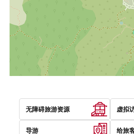
服
务
无障碍旅游资源
虚拟
导游
给旅