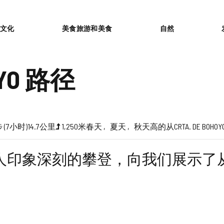
or
文化
美食旅游和美食
自然
OYO 路径
 (7小时)
14.7公里
1,250米
春天
夏天
秋天
高的
从CRTA. DE BOHOY
人印象深刻的攀登，向我们展示了