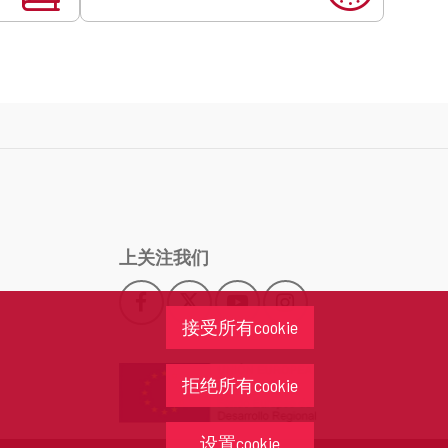
上关注我们
Facebook
X
YouTube
Instagram
此
此
此
此
接受所有cookie
链
链
链
链
接
接
接
接
会
会
会
会
拒绝所有cookie
打
打
打
打
开
开
开
开
一
一
一
一
设置cookie