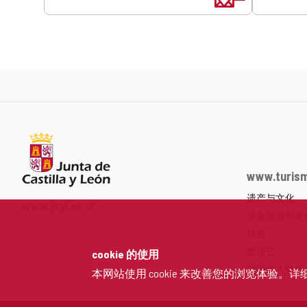
www.turism
遗产与文化
Junta
www.jcyl.es
美食旅游和美
de
Castilla
自然
y
发现它
cookie 的使用
León
我的个人空间
本网站使用 cookie 来改善您的浏览体验。详
网
站