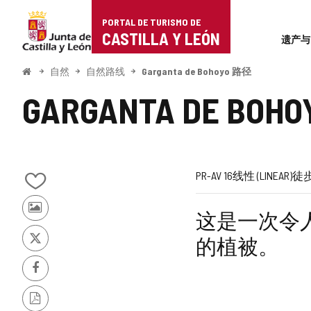
Portal
跳至内容
PORTAL DE TURISMO DE
Superi
de
CASTILLA Y LEÓN
遗产与
Turismo
开
自然
自然路线
Garganta de Bohoyo 路径
始
de
GARGANTA DE BOH
Castilla
y
León
航
旅
一
长
高
受
路
路
链
PR-AV 16
线性 (LINEAR)
徒步
从
线
行
半
度
程
到
线
线
接
我
其
这是一次令
的
代
梯
推
难
到
他
笔
的植被。
游
记
推
码
度
崇
度
外
客
本
特
的
中
Facebook
（米）
的
部
照
添
片
加/
网
PDF