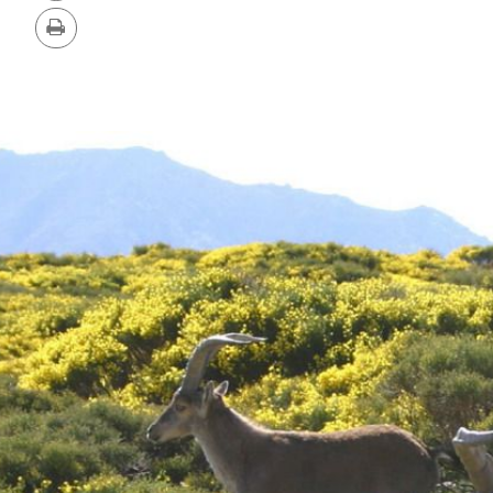
删
版
除
站
本
打
印
图
片
库