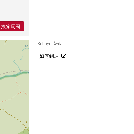
搜索周围
邮
Bohoyo.
Ávila
寄
地
如何到达
址