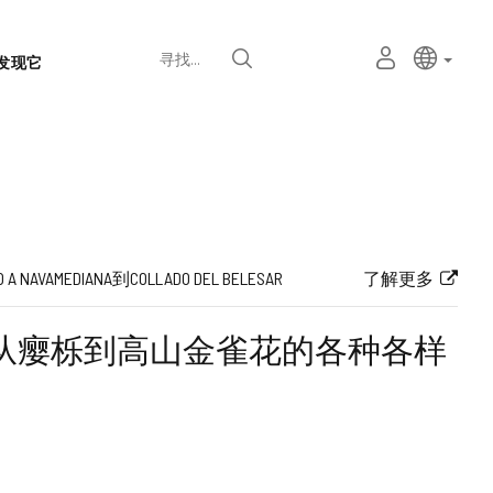
语
主动语
中文
我
寻找
发现它
言
的
个
选
人
择
空
器
间
O A NAVAMEDIANA到COLLADO DEL BELESAR
了解更多
从瘿栎到高山金雀花的各种各样