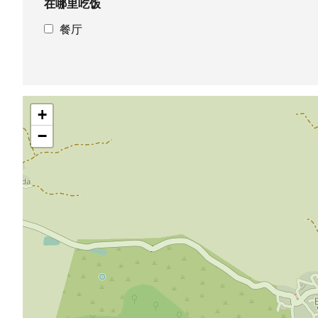
在哪里吃饭
餐厅
跳
+
过
地
−
图