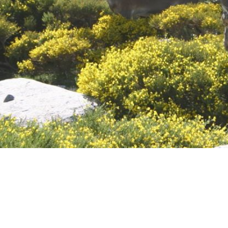
图
片
库