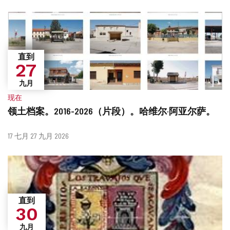
么
期
时
候？
直到
27
九月
现在
领土档案。2016-2026（片段）。哈维尔·阿亚尔萨。
什
日
17 七月 27 九月 2026
么
期
时
候？
直到
30
九月