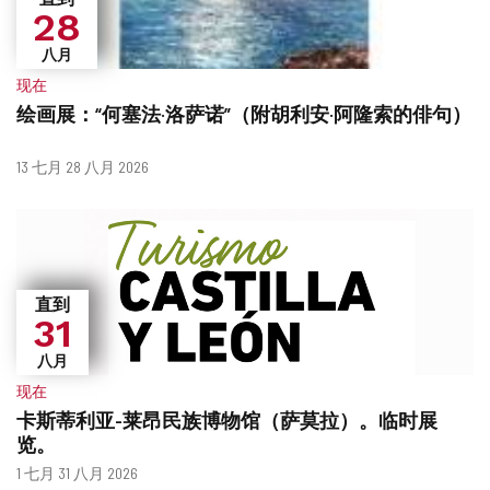
28
八月
现在
绘画展：“何塞法·洛萨诺”（附胡利安·阿隆索的俳句）
什
日
13 七月 28 八月 2026
么
期
时
候？
直到
31
八月
现在
卡斯蒂利亚-莱昂民族博物馆（萨莫拉）。临时展
览。
什
日
1 七月 31 八月 2026