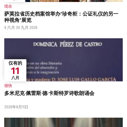
现在
萨莫拉省历史档案馆举办“珍奇柜：公证礼仪的另一
种视角”展览
什
日
9 六月 30 九月 2026
么
期
时
候？
仅有的
11
八月
很快
多米尼克·佩雷斯·德·卡斯特罗诗歌朗诵会
什
日
2026年8月11日
么
期
时
候？