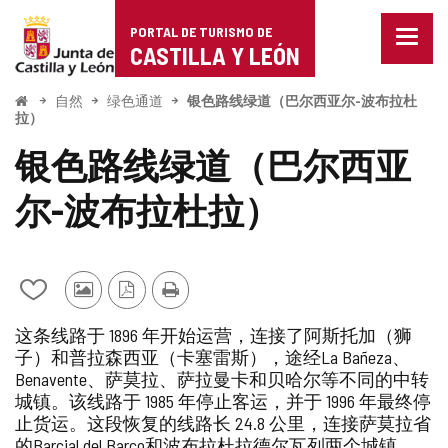
Portal
跳至内容
PORTAL DE TURISMO DE
菜
de
CASTILLA Y LEÓN
单
已
Turismo
关
开
自然
绿色通道
银色路线绿道（巴尔西亚尔-波布拉杜
始
闭。
拉）
de
显
银色路线绿道（巴尔西亚
示
Castilla
导
航
尔-波布拉杜拉）
y
选
项
León
从
其
PDF
打
我
他
版
印
这条线路于 1896 年开始运营，连接了阿斯托加（狮
的
游
本
子）和普拉森西亚（卡塞雷斯），途经La Bañeza、
笔
客
Benavente、萨莫拉、萨拉曼卡和贝哈尔等不同的中转
记
的
本
照
城镇。该线路于 1985 年停止客运，并于 1996 年最终停
中
片
止货运。这段恢复的线路长 24.8 公里，连接萨莫拉省
添
的Barcial del Barco和波布拉杜拉德尔瓦列两个城镇。