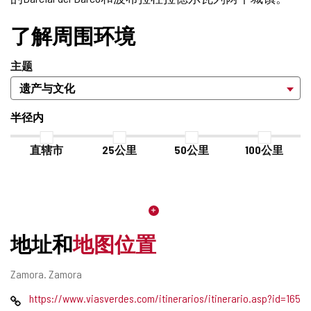
加/
删
了解周围环境
除
主题
半径内
直辖市
25公里
50公里
100公里
地址和
地图位置
邮
Zamora.
Zamora
寄
网
https://www.viasverdes.com/itinerarios/itinerario.asp?id=165
地