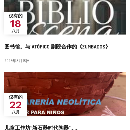
仅有的
18
八月
图书馆。与 ATÓPICO 剧院合作的《ZUMBADOS》
日
2026年8月18日
期
仅有的
22
八月
儿童工作坊“新石器时代陶器”……