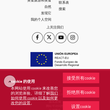
美食旅游和美食
站
联系表
自然
门
搜索
户
发现它
-
我的个人空间
上关注我们
Facebook
X
YouTube
Instagram
此
此
此
此
链
链
链
链
接
接
接
接
会
会
会
会
打
打
打
打
开
开
开
开
一
一
一
一
个
个
个
个
接受所有cookie
新
新
新
新
cookie 的使用
"回
窗
窗
窗
窗
本网站使用 cookie 来改善您
口。
口。
口。
口。
版权 2026 - 卡斯蒂利亚-莱昂省政府
拒绝所有cookie
的浏览体验。详细了解
我们
去"
保留所有权利
如何使用 cookie 以及如何更
隐私政策
改您的设置
。
设置cookie
网站可访问性