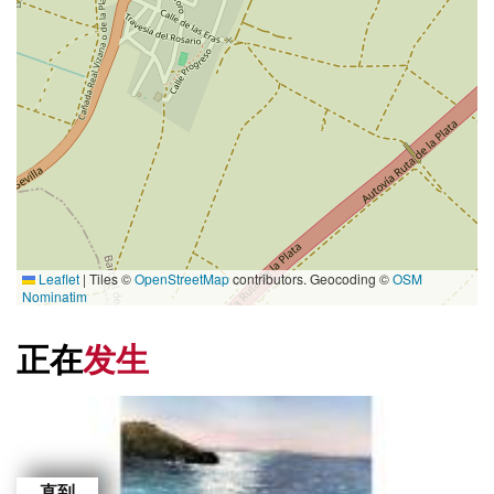
Leaflet
|
Tiles ©
OpenStreetMap
contributors. Geocoding ©
OSM
Nominatim
正在
发生
直到