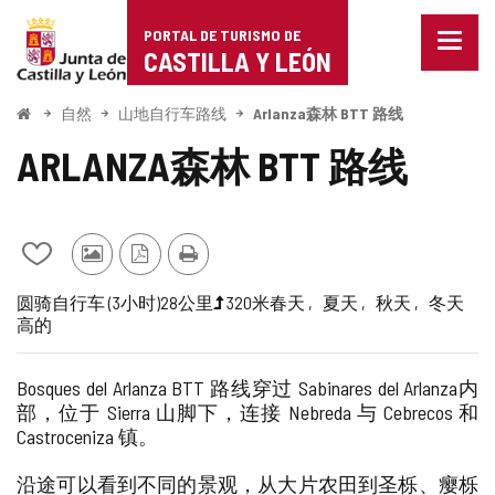
Portal
跳至内容
PORTAL DE TURISMO DE
菜
de
CASTILLA Y LEÓN
单
已
Turismo
关
开
自然
山地自行车路线
Arlanza森林 BTT 路线
闭。
始
de
显
ARLANZA森林 BTT 路线
示
Castilla
导
航
y
选
项
从
其
PDF
打
León
我
他
版
印
旅
一
长
高
受
路
圆
骑自行车 (3小时)
28公里
320米
春天
夏天
秋天
冬天
的
游
本
高的
行
半
度
程
到
线
笔
客
梯
推
难
记
的
本
照
度
崇
度
Bosques del Arlanza BTT 路线穿过 Sabinares del Arlanza内
中
片
（米）
的
部，位于 Sierra 山脚下，连接 Nebreda 与 Cebrecos 和
添
Castroceniza 镇。
加/
删
沿途可以看到不同的景观，从大片农田到圣栎、瘿栎
除