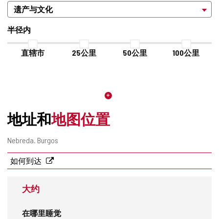
半径内
直辖市
25公里
50公里
100公里
地址和
地图位置
邮
Nebreda.
Burgos
寄
地
如何到达
址
大约
在哪里睡觉