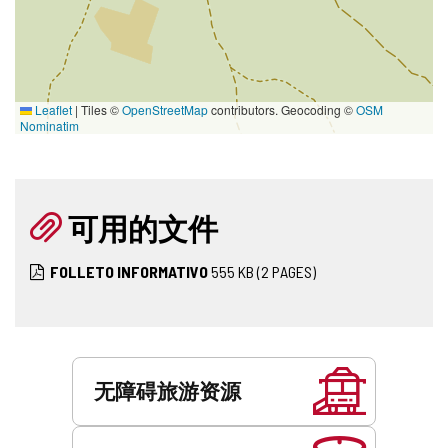
Leaflet
|
Tiles ©
OpenStreetMap
contributors. Geocoding ©
OSM
Nominatim
可用的文件
FOLLETO INFORMATIVO
555
KB
(2 PAGES)
服
务
无障碍旅游资源