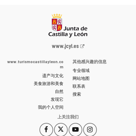
Junta
www.jcyl.es
de
Castilla
www.turismocastillayleon.co
其他感兴趣的信息
y
m
专业领域
León
遗产与文化
网
网站地图
美食旅游和美食
站
联系表
自然
门
搜索
户
发现它
-
我的个人空间
上关注我们
Facebook
X
YouTube
Instagram
此
此
此
此