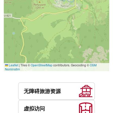
Leaflet
|
Tiles ©
OpenStreetMap
contributors. Geocoding ©
OSM
Nominatim
服
务
无障碍旅游资源
虚拟访问