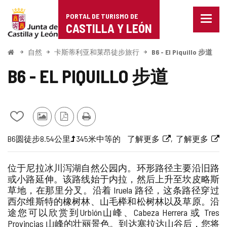
Portal
跳至内容
PORTAL DE TURISMO DE
菜
de
CASTILLA Y LEÓN
单
已
Turismo
关
开
自然
卡斯蒂利亚和莱昂徒步旅行
B6 - El Piquillo 步道
闭。
始
de
显
B6 - EL PIQUILLO 步道
示
Castilla
导
航
y
选
项
从
其
PDF
打
León
我
他
版
印
航
旅
一
长
高
路
链
B6
圆
徒步
8.54公里
345米
中等的
了解更多
了解更多
的
游
本
线
行
半
度
程
线
接
笔
客
代
梯
难
到
记
的
位于尼拉冰川泻湖自然公园内。环形路径主要沿旧路
本
照
码
度
度
外
或小路延伸。该路线始于内拉，然后上升至坎皮略斯
中
片
（米）
部
草地，在那里分叉。沿着 Iruela 路径，这条路径穿过
添
网
西尔维斯特的橡树林、山毛榉和松树林以及草原。沿
加/
站
途您可以欣赏到Urbión山峰、Cabeza Herrera 或 Tres
删
除
Provincias 山峰的壮丽景色。到达塞拉达山谷后，您将