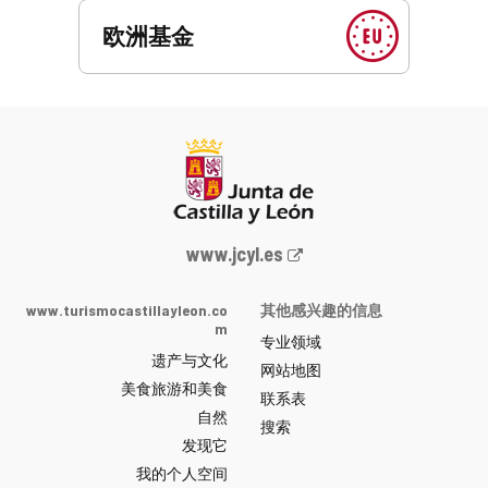
欧洲基金
Junta
www.jcyl.es
de
Castilla
www.turismocastillayleon.co
其他感兴趣的信息
y
m
专业领域
León
遗产与文化
网
网站地图
美食旅游和美食
站
联系表
自然
门
搜索
户
发现它
-
我的个人空间