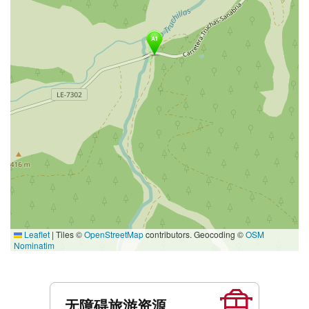
Leaflet
|
Tiles ©
OpenStreetMap
contributors. Geocoding ©
OSM
Nominatim
服
务
无障碍旅游资源