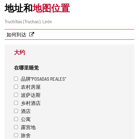
地址和
地图位置
邮
Truchillas (Truchas).
León
寄
地
如何到达
址
大约
在哪里睡觉
品牌"POSADAS REALES"
农村房屋
波萨达斯
乡村酒店
酒店
公寓
露营地
旅舍