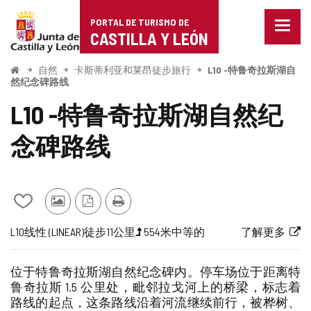
Portal
跳至内容
PORTAL DE TURISMO DE
菜
de
CASTILLA Y LEÓN
单
已
Turismo
关
开
自然
卡斯蒂利亚和莱昂徒步旅行
L10 -特鲁奇拉斯湖自
始
闭。
然纪念碑路线
de
显
L10 -特鲁奇拉斯湖自然纪
示
Castilla
导
航
念碑路线
y
选
项
León
从
其
PDF
打
我
他
版
印
航
旅
一
长
高
路
链
L10
线性 (LINEAR)
徒步
11公里
554米
中等的
了解更多
的
游
本
线
行
半
度
程
线
接
笔
客
代
梯
难
到
记
的
位于特鲁奇拉斯湖自然纪念碑内。停车场位于距离特
本
照
码
度
度
外
鲁奇拉斯 1.5 公里处，毗邻拉戈河上的桥梁，标志着
中
片
（米）
部
路线的起点，这条路线沿着河流继续前行，被桦树、
添
网