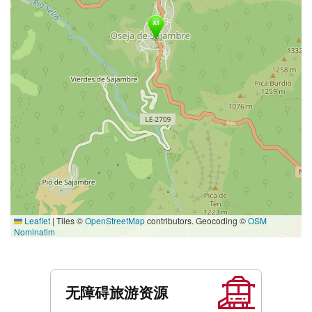
Leaflet
|
Tiles ©
OpenStreetMap
contributors. Geocoding ©
OSM
Nominatim
服
务
无障碍旅游资源