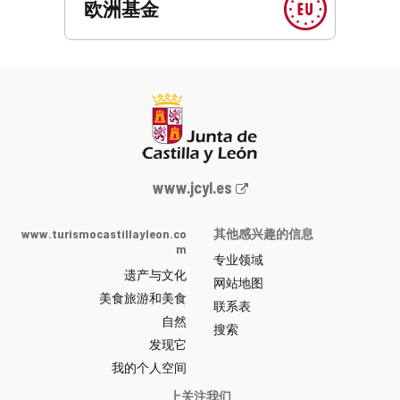
欧洲基金
Junta
www.jcyl.es
de
Castilla
www.turismocastillayleon.co
其他感兴趣的信息
y
m
专业领域
León
遗产与文化
网
网站地图
美食旅游和美食
站
联系表
自然
门
搜索
户
发现它
-
我的个人空间
上关注我们