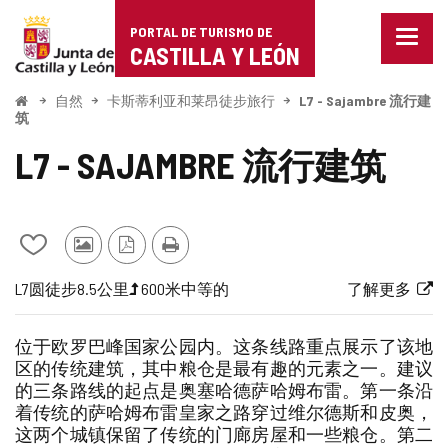
Portal
跳至内容
PORTAL DE TURISMO DE
菜
de
CASTILLA Y LEÓN
单
已
Turismo
关
开
自然
卡斯蒂利亚和莱昂徒步旅行
L7 - Sajambre 流行建
始
闭。
筑
de
显
L7 - SAJAMBRE 流行建筑
示
Castilla
导
航
y
选
项
León
从
其
PDF
打
我
他
版
印
航
旅
一
长
高
路
链
L7
圆
徒步
8.5公里
600米
中等的
了解更多
的
游
本
线
行
半
度
程
线
接
笔
客
代
梯
难
到
记
的
位于欧罗巴峰国家公园内。这条线路重点展示了该地
本
照
码
度
度
外
区的传统建筑，其中粮仓是最有趣的元素之一。建议
中
片
（米）
部
的三条路线的起点是奥塞哈德萨哈姆布雷。第一条沿
添
网
着传统的萨哈姆布雷皇家之路穿过维尔德斯和皮奥，
加/
站
这两个城镇保留了传统的门廊房屋和一些粮仓。第二
删