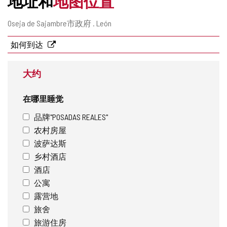
地址和
地图位置
邮
Oseja de Sajambre市政府 .
León
寄
地
如何到达
址
大约
在哪里睡觉
品牌"POSADAS REALES"
农村房屋
波萨达斯
乡村酒店
酒店
公寓
露营地
旅舍
旅游住房