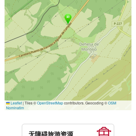
Leaflet
|
Tiles ©
OpenStreetMap
contributors. Geocoding ©
OSM
Nominatim
服
务
无障碍旅游资源