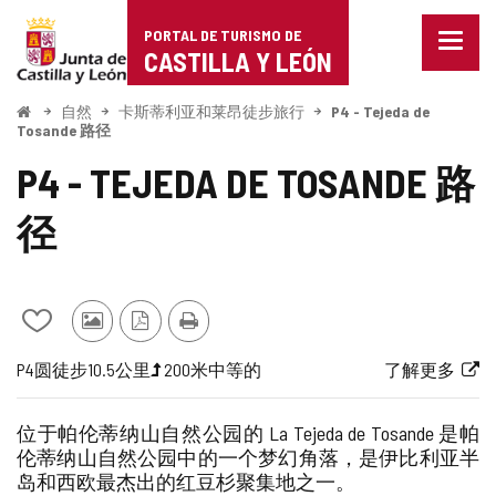
Portal
跳至内容
PORTAL DE TURISMO DE
菜
de
CASTILLA Y LEÓN
单
已
Turismo
关
开
自然
卡斯蒂利亚和莱昂徒步旅行
P4 - Tejeda de
始
闭。
Tosande 路径
de
显
P4 - TEJEDA DE TOSANDE 路
示
Castilla
导
航
径
y
选
项
León
从
其
PDF
打
我
他
版
印
航
旅
一
长
高
路
链
P4
圆
徒步
10.5公里
200米
中等的
了解更多
的
游
本
线
行
半
度
程
线
接
笔
客
代
梯
难
到
记
的
位于帕伦蒂纳山自然公园的 La Tejeda de Tosande 是帕
本
照
码
度
度
外
伦蒂纳山自然公园中的一个梦幻角落，是伊比利亚半
中
片
（米）
部
岛和西欧最杰出的红豆杉聚集地之一。
添
网