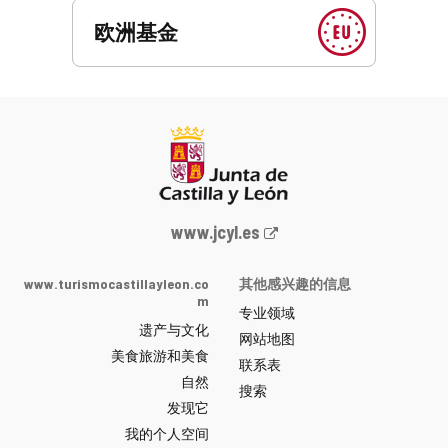
欧洲基金
Junta
www.jcyl.es
de
Castilla
www.turismocastillayleon.co
其他感兴趣的信息
y
m
专业领域
León
遗产与文化
网
网站地图
美食旅游和美食
站
联系表
自然
门
搜索
户
发现它
-
我的个人空间