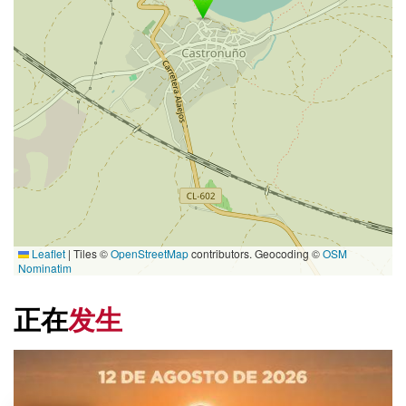
Leaflet
|
Tiles ©
OpenStreetMap
contributors. Geocoding ©
OSM
Nominatim
正在
发生