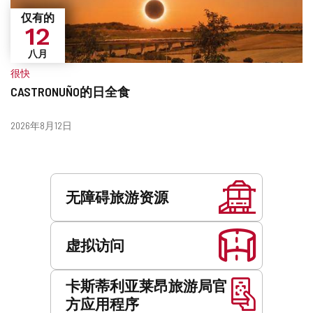
仅有的
12
八月
很快
CASTRONUÑO的日全食
什
日
2026年8月12日
么
期
时
候？
服
务
无障碍旅游资源
虚拟访问
卡斯蒂利亚莱昂旅游局官
方应用程序