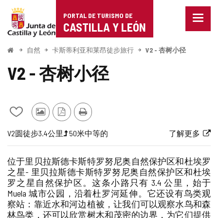
Portal
跳至内容
PORTAL DE TURISMO DE
菜
de
CASTILLA Y LEÓN
单
已
Turismo
关
开
自然
卡斯蒂利亚和莱昂徒步旅行
V2 - 杏树小径
闭。
始
de
显
V2 - 杏树小径
示
Castilla
导
航
y
选
项
从
其
PDF
打
León
我
他
版
印
航
旅
一
长
高
路
链
V2
圆
徒步
3.4公里
50米
中等的
了解更多
的
游
本
线
行
半
度
程
线
接
笔
客
代
梯
难
到
记
的
位于里贝拉斯德卡斯特罗努尼奥自然保护区和杜埃罗
本
照
码
度
度
外
之星- 里贝拉斯德卡斯特罗努尼奥自然保护区和杜埃
中
片
（米）
部
罗之星自然保护区。这条小路只有 3.4 公里，始于
添
网
Muela 城市公园，沿着杜罗河延伸。它还设有鸟类观
加/
站
察站：靠近水和河边植被，让我们可以观察水鸟和森
删
除
林鸟类，还可以欣赏树木和茂密的边界，为它们提供