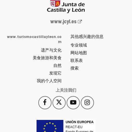
Junta
www.jcyl.es
de
Castilla
www.turismocastillayleon.co
其他感兴趣的信息
y
m
专业领域
León
遗产与文化
网
网站地图
美食旅游和美食
站
联系表
自然
门
搜索
户
发现它
-
我的个人空间
上关注我们
Facebook
X
YouTube
Instagram
此
此
此
此
链
链
链
链
接
接
接
接
会
会
会
会
打
打
打
打