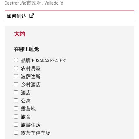
邮
Castronuño市政府 .
Valladolid
寄
地
如何到达
址
大约
在哪里睡觉
品牌"POSADAS REALES"
农村房屋
波萨达斯
乡村酒店
酒店
公寓
露营地
旅舍
旅游住房
露营车停车场