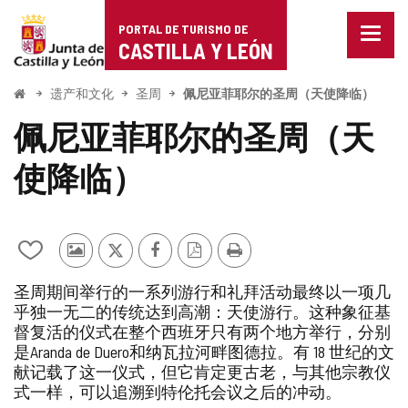
Portal
跳至内容
PORTAL DE TURISMO DE
菜
de
CASTILLA Y LEÓN
单
已
Turismo
关
开
遗产和文化
圣周
佩尼亚菲耶尔的圣周（天使降临）
闭。
始
de
显
佩尼亚菲耶尔的圣周（天
示
Castilla
导
使降临）
航
y
选
项
León
从
其
推
Facebook
PDF
打
我
他
特
版
印
圣周期间举行的一系列游行和礼拜活动最终以一项几
的
游
本
乎独一无二的传统达到高潮：天使游行。这种象征基
笔
客
督复活的仪式在整个西班牙只有两个地方举行，分别
记
的
本
照
是Aranda de Duero和纳瓦拉河畔图德拉。有 18 世纪的文
中
片
献记载了这一仪式，但它肯定更古老，与其他宗教仪
添
式一样，可以追溯到特伦托会议之后的冲动。
加/