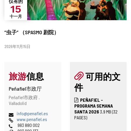
仅有的
15
十一月
“虫子” （SPASMO 剧院）
日
2026年11月15日
期
旅游
信息
可用的文
件
Peñafiel市政厅
地
邮
Peñafiel市政府 .
PEÑAFIEL -
址
寄
Valladolid
PROGRAMA SEMANA
地
SANTA 2026
3.9
MB
(32
电
(
info@penafiel.es
址
PAGES)
子
网
打
www.penafiel.es
邮
页
电
开
983 880 002
件
话
传
邮
983 880 137