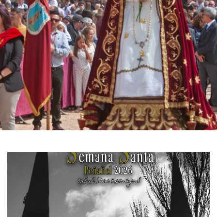
滑
动
1
图
de
2
片
库