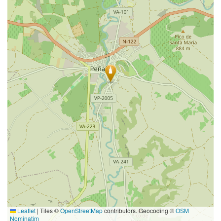
Leaflet
|
Tiles ©
OpenStreetMap
contributors. Geocoding ©
OSM
Nominatim