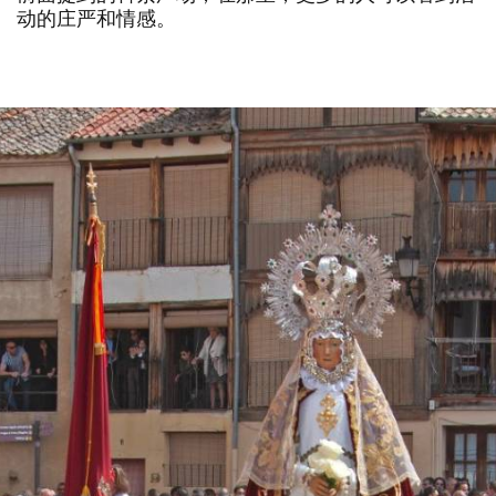
动的庄严和情感。
幻
图
灯
片
片
数
量:
库
2