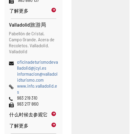
地
真
件
了解更多
址
客
户
端
Valladolid旅游局
)
地
邮
Pabellón de Cristal,
址
寄
Campo Grande. Acera de
地
Recoletos.
Valladolid.
址
Valladolid
电
oficinadeturismodeva
子
(
lladolid@jcyl.es
邮
打
informacion@valladol
件
(
开
idturismo.com
地
网
打
邮
www.info.valladolid.e
址
页
开
件
s
电
邮
客
983 219 310
话
传
件
户
983 217 860
真
客
端
什么时候
去参观它
户
)
端
了解更多
)