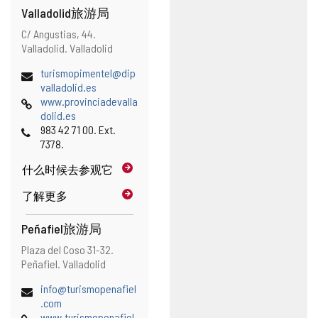
Valladolid旅游局
地
邮
C/ Angustias, 44.
址
寄
Valladolid.
Valladolid
地
电
turismopimentel@dip
址
子
(
valladolid.es
邮
网
打
www.provinciadevalla
件
页
开
dolid.es
地
电
邮
983 42 71 00. Ext.
址
话
件
7378.
客
什么时候
去参观它
户
端
了解更多
)
Peñafiel旅游局
地
邮
Plaza del Coso 31-32.
址
寄
Peñafiel.
Valladolid
地
电
info@turismopenafiel
址
子
(
.com
邮
网
打
www.turismopenafiel.