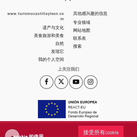
de
Castilla
www.turismocastillayleon.co
其他感兴趣的信息
y
m
专业领域
León
遗产与文化
网
网站地图
美食旅游和美食
站
联系表
自然
门
搜索
户
发现它
-
我的个人空间
上关注我们
Facebook
X
YouTube
Instagram
此
此
此
此
链
链
链
链
接
接
接
接
会
会
会
会
打
打
打
打
开
开
开
开
一
一
一
一
个
个
个
个
接受所有cookie
新
新
新
新
cookie 的使用
"回