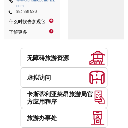
件
页
开
com
地
电
邮
983 881 526
址
话
件
什么时候
去参观它
客
户
了解更多
端
)
服
务
无障碍旅游资源
虚拟访问
卡斯蒂利亚莱昂旅游局官
方应用程序
旅游办事处