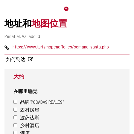
地址和
地图位置
邮
Peñafiel.
Valladolid
寄
网
https://www.turismopenafiel.es/semana-santa.php
地
页
址
如何到达
大约
在哪里睡觉
品牌"POSADAS REALES"
农村房屋
波萨达斯
乡村酒店
酒店