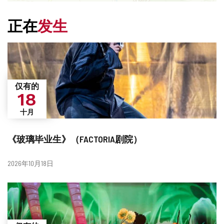
正在
发生
仅有的
18
十月
《玻璃毕业生》（FACTORIA剧院）
日
2026年10月18日
期