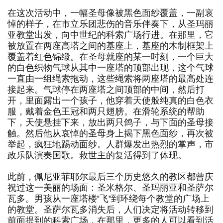
删
在这次活动中，一幅圣母像被黑色面纱覆盖，一副哀
除
悼的样子，在市立乐团悲伤的音乐伴奏下，从圣玛丽
亚教堂出发，向中世纪的科索广场行进。在那里，它
被放置在两座高塔之间的基座上，基座的木制框架上
覆盖着红色锦缎。在圣母就座的某一时刻，一个巨大
的白色织物气球从其中一座塔的顶部出现，这个气球
一直由一组绳索拖动，这些绳索将两座塔的最高处连
接起来。气球停在两座塔之间顶部的中间，然后打
开，里面露出一个孩子，他穿着天使般纯真的白色衣
服，戴着金色王冠和两只翅膀。在滑轮系统的帮助
下，天使悬挂下来，放出两只鸽子，与下面的圣母接
触。然后他从哀悼的圣母身上揭下黑色面纱，再次被
举起，疯狂地踢动面纱。人群爆发出热烈的掌声，市
政乐队演奏国歌。救世主的复活得到了体现。
此前，佩尼亚菲耶尔最后三个历史悠久的教区都曾庆
祝过这一美丽的场面：圣米格尔、圣玛丽亚和圣萨尔
瓦多。男孩从一座塔楼"飞"到环绕每个教堂的广场上
的教堂。圣萨尔瓦多消失后，人们决定将活动转移到
前面提到的科索广场，在那里，更多的人可以看到活