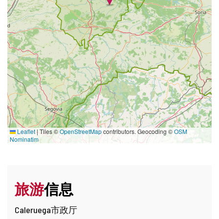
Leaflet
|
Tiles ©
OpenStreetMap
contributors. Geocoding ©
OSM
Nominatim
旅游
信息
Caleruega市政厅