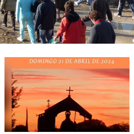
图
片
库