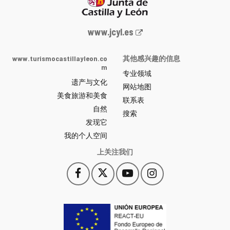
Junta
www.jcyl.es
de
Castilla
www.turismocastillayleon.co
其他感兴趣的信息
y
m
专业领域
León
遗产与文化
网
网站地图
美食旅游和美食
站
联系表
自然
门
搜索
户
发现它
-
我的个人空间
上关注我们
Facebook
X
YouTube
Instagram
此
此
此
此
链
链
链
链
接
接
接
接
会
会
会
会
打
打
打
打
开
开
开
开