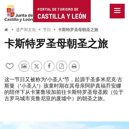
Portal
跳至内容
PORTAL DE TURISMO DE
菜
de
CASTILLA Y LEÓN
单
已
Turismo
关
开
遗产和文化
节日
卡斯特罗圣母朝圣之旅
闭。
始
de
显
卡斯特罗圣母朝圣之旅
示
Castilla
导
航
y
选
项
从
其
推
Facebook
PDF
打
León
我
他
特
版
印
这一节日又被称为"小圣人"节，起源于圣多米尼克·古
的
游
本
斯曼（"小圣人"）孩童时期在其母亲阿萨真福乔安娜
笔
客
的陪伴下从卡莱鲁埃加前往卡斯特罗圣母圣殿（位于
记
的
本
照
古罗马城市克鲁尼亚的废墟中）的朝圣之旅。
中
片
添
加/
删
除