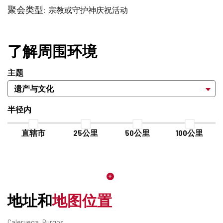
聚会类型
宗教或守护神庆祝活动
了解周围环境
主题
半径内
直辖市
25公里
50公里
100公里
地址和
地图位置
邮
Caleruega.
Burgos