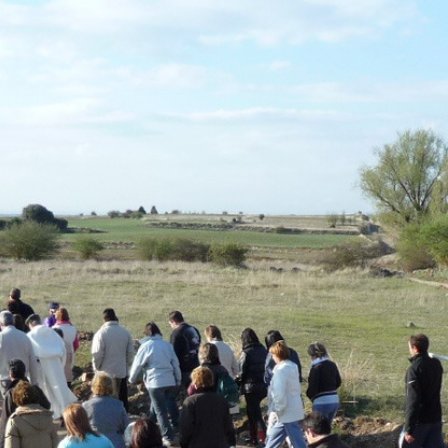
图
片
库