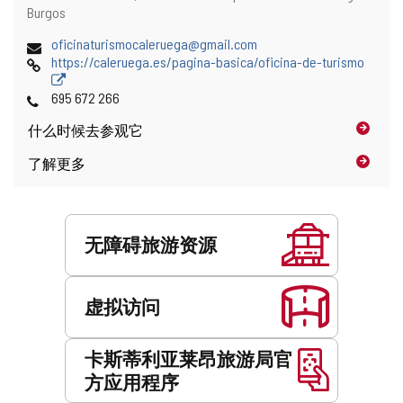
址
寄
Burgos
地
电
oficinaturismocaleruega@gmail.com
址
子
网
https://caleruega.es/pagina-basica/oficina-de-turismo
邮
页
件
电
695 672 266
地
话
什么时候
去参观它
址
了解更多
服
务
无障碍旅游资源
虚拟访问
卡斯蒂利亚莱昂旅游局官
方应用程序