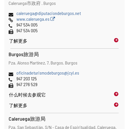
地
邮
Caleruega市政府 .
Burgos
址
寄
电
caleruega@diputaciondeburgos.net
地
子
网
www.caleruega.es
址
邮
页
电
947 534 005
件
话
传
947 534 005
地
真
了解更多
址
Burgos旅游局
地
邮
Pza. Alonso Martínez, 7.
Burgos.
Burgos
址
寄
电
oficinadeturismodeburgos@jcyl.es
地
子
电
947 203 125
址
邮
话
传
947 276 529
件
真
什么时候
去参观它
地
址
了解更多
Caleruega旅游局
地
邮
Pza. San Sebastián, S/N - Casa de Espiritualidad.
Caleruega.