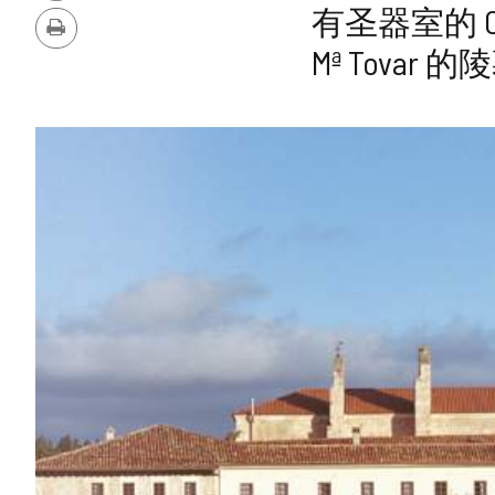
删
版
有圣器室的 Capil
除
本
打
Mª Tova
印
图
片
库