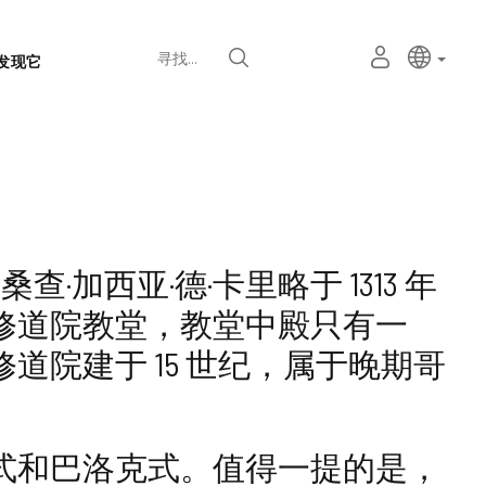
语
主动语
中文
我
寻找
发现它
言
的
个
选
人
择
空
器
间
·加西亚·德·卡里略于 1313 年
修道院教堂，教堂中殿只有一
院建于 15 世纪，属于晚期哥
式和巴洛克式。值得一提的是，