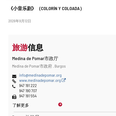
《小音乐剧》（COLORÍN Y COLOADA）
日
2026年9月12日
期
旅游
信息
Medina de Pomar市政厅
地
邮
Medina de Pomar市政府 .
Burgos
址
寄
电
info@medinadepomar.org
地
子
网
www.medinadepomar.org
址
邮
页
电
947 191 222
件
话
947 190 707
地
传
947 191 554
址
真
了解更多