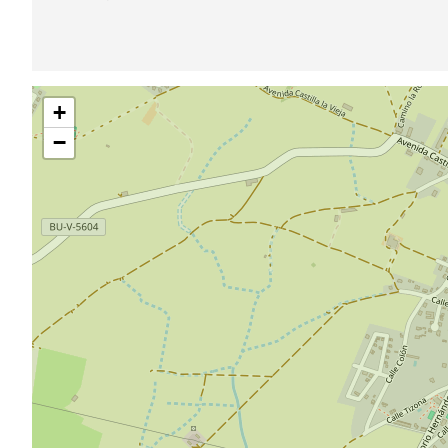
跳
+
过
地
−
图