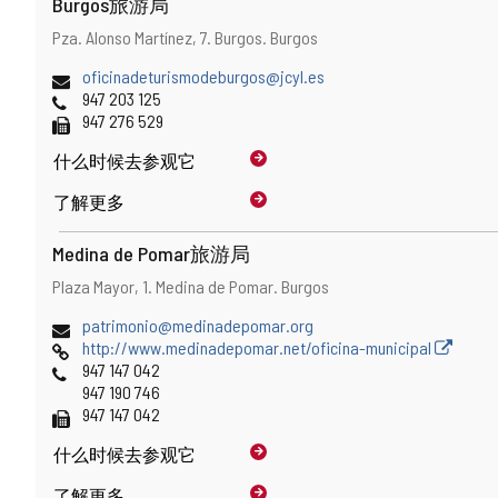
Burgos旅游局
地
邮
Pza. Alonso Martínez, 7.
Burgos.
Burgos
址
寄
电
oficinadeturismodeburgos@jcyl.es
地
子
电
947 203 125
址
邮
话
传
947 276 529
件
真
什么时候
去参观它
地
址
了解更多
Medina de Pomar旅游局
地
邮
Plaza Mayor, 1.
Medina de Pomar.
Burgos
址
寄
电
patrimonio@medinadepomar.org
地
子
网
http://www.medinadepomar.net/oficina-municipal
址
邮
页
电
947 147 042
件
话
947 190 746
地
传
947 147 042
址
真
什么时候
去参观它
了解更多