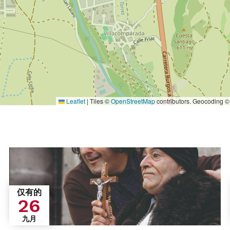
Leaflet
|
Tiles ©
OpenStreetMap
contributors. Geocoding 
仅有的
26
九月