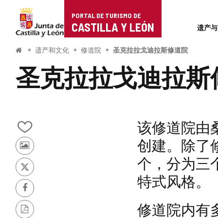
Portal
跳至内容
PORTAL DE TURISMO DE
Superi
de
CASTILLA Y LEÓN
遗产与
Turismo
开
遗产和文化
修道院
圣克拉拉戈迪拉斯修道院
始
de
圣克拉拉戈迪拉斯
Castilla
y
León
该修道院由桑乔
从
创建。除了
我
其
的
个，分为三
他
笔
游
记
推
特式风格。
客
本
特
的
中
Facebook
照
添
修道院内有
片
加/
PDF