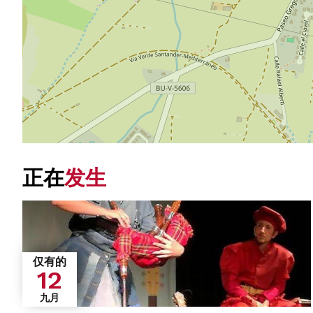
正在
发生
仅有的
12
九月