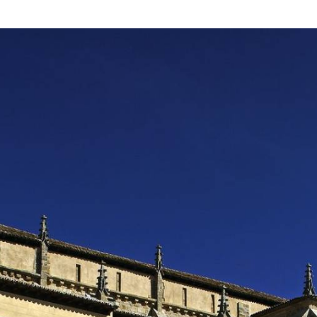
图
片
库