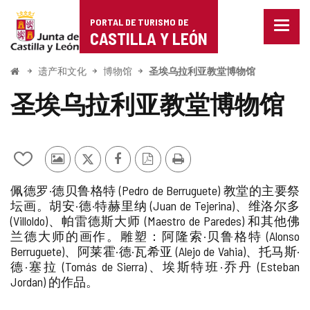
Portal
跳至内容
PORTAL DE TURISMO DE
菜
de
CASTILLA Y LEÓN
单
已
Turismo
关
开
遗产和文化
博物馆
圣埃乌拉利亚教堂博物馆
闭。
始
de
显
圣埃乌拉利亚教堂博物馆
示
Castilla
导
航
y
选
项
从
其
推
Facebook
PDF
打
León
我
他
特
版
印
佩德罗·德贝鲁格特 (Pedro de Berruguete) 教堂的主要祭
的
游
本
坛画。胡安·德·特赫里纳 (Juan de Tejerina)、维洛尔多
笔
客
(Villoldo)、帕雷德斯大师 (Maestro de Paredes) 和其他佛
记
的
本
照
兰德大师的画作。雕塑：阿隆索·贝鲁格特 (Alonso
中
片
Berruguete)、阿莱霍·德·瓦希亚 (Alejo de Vahia)、托马斯·
添
德·塞拉 (Tomás de Sierra)、埃斯特班·乔丹 (Esteban
加/
Jordan) 的作品。
删
除