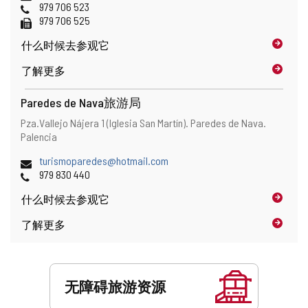
子
电
979 706 523
址
邮
话
传
979 706 525
件
真
什么时候
去参观它
地
址
了解更多
Paredes de Nava旅游局
地
邮
Pza.Vallejo Nájera 1 (Iglesia San Martín).
Paredes de Nava.
址
寄
Palencia
地
电
turismoparedes@hotmail.com
址
子
电
979 830 440
邮
话
什么时候
去参观它
件
地
了解更多
址
服
务
无障碍旅游资源