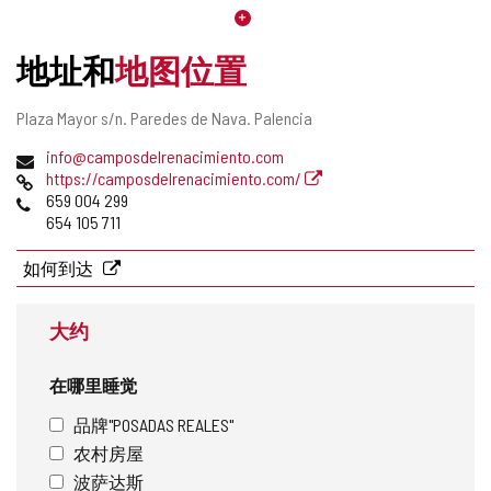
地址和
地图位置
邮
Plaza Mayor s/n.
Paredes de Nava.
Palencia
寄
电
info@camposdelrenacimiento.com
地
子
网
https://camposdelrenacimiento.com/
址
邮
页
电
659 004 299
件
话
654 105 711
地
址
如何到达
大约
在哪里睡觉
品牌"POSADAS REALES"
农村房屋
波萨达斯