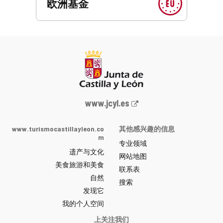
欧洲基金
Junta
www.jcyl.es
de
Castilla
www.turismocastillayleon.co
其他感兴趣的信息
y
m
专业领域
León
遗产与文化
网
网站地图
美食旅游和美食
站
联系表
自然
门
搜索
户
发现它
-
我的个人空间
上关注我们