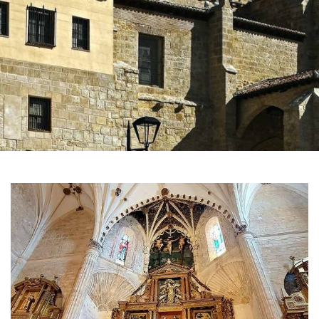
图
片
库