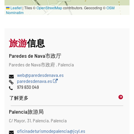
Leaflet
|
Tiles ©
OpenStreetMap
contributors. Geocoding ©
OSM
Nominatim
旅游
信息
Paredes de Nava市政厅
地
邮
Paredes de Nava市政府 .
Palencia
址
寄
电
web@paredesdenava.es
地
子
网
paredesdenava.es
址
邮
页
电
979 830 049
件
话
了解更多
地
址
Palencia旅游局
地
邮
C/ Mayor, 31.
Palencia.
Palencia
址
寄
电
oficinadeturismodepalencia@jcyl.es
地