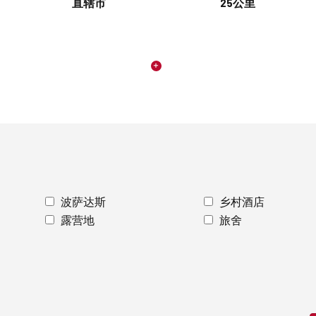
直辖市
25公里
波萨达斯
乡村酒店
露营地
旅舍