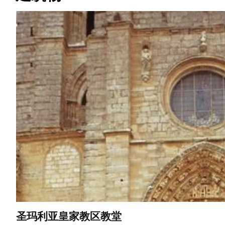
纪
念
碑
圣玛利亚皇家教区教堂