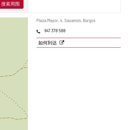
搜索周围
邮
Plaza Mayor, 4.
Sasamón.
Burgos
寄
电
947 378 588
地
话
址
如何到达