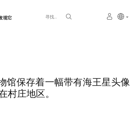
语
主动语
中文
我
寻找
发现它
言
的
个
选
人
择
空
器
间
物馆保存着一幅带有海王星头像
现在村庄地区。