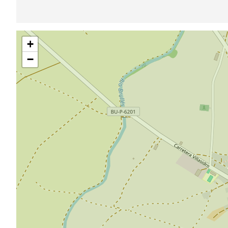
跳
+
过
地
−
图