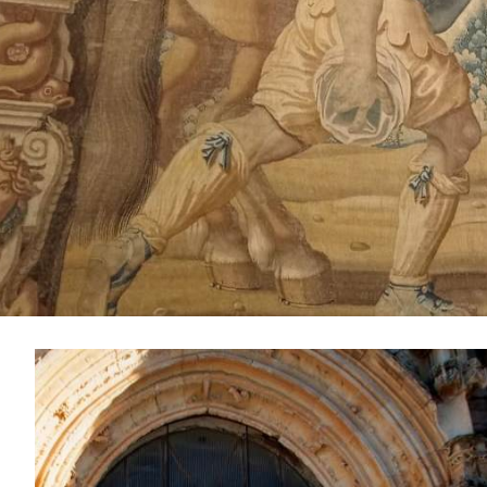
滑
动
1
图
de
4
片
库