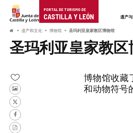
Portal
跳至内容
PORTAL DE TURISMO DE
Superi
de
CASTILLA Y LEÓN
遗产与
Turismo
开
遗产和文化
博物馆
圣玛利亚皇家教区博物馆
始
de
圣玛利亚皇家教区
Castilla
y
León
博物馆收藏
从
和动物符号的
我
其
的
他
笔
游
记
推
客
本
特
的
中
Facebook
照
添
片
加/
PDF