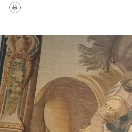
删
版
除
本
打
印
幻
图
灯
片
片
数
量:
库
4