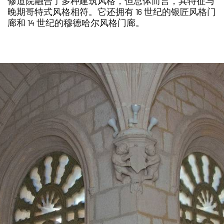
修道院融合了多种建筑风格，但总体而言，其特征与
晚期哥特式风格相符。它还拥有 16 世纪的银匠风格门
廊和 14 世纪的穆德哈尔风格门廊。
幻
图
灯
片
片
数
量:
库
3