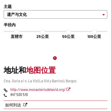
主题
半径内
直辖市
25公里
50公里
100公里
地址和
地图位置
邮
Ctra. Soria s/ n.
La Vid (La Vid y Barrios).
Burgos
寄
网
http://www.monasteriodelavid.org/
地
页
电
947 530 510
址
话
如何到达