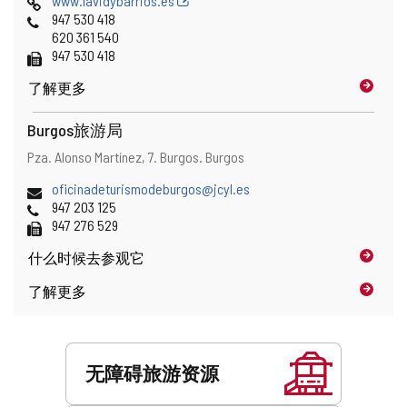
www.lavidybarrios.es
址
邮
页
电
947 530 418
件
话
620 361 540
地
传
947 530 418
址
真
了解更多
Burgos旅游局
地
邮
Pza. Alonso Martínez, 7.
Burgos.
Burgos
址
寄
电
oficinadeturismodeburgos@jcyl.es
地
子
电
947 203 125
址
邮
话
传
947 276 529
件
真
什么时候
去参观它
地
址
了解更多
服
务
无障碍旅游资源