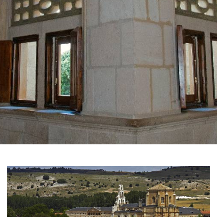
滑
动
1
图
de
3
片
库