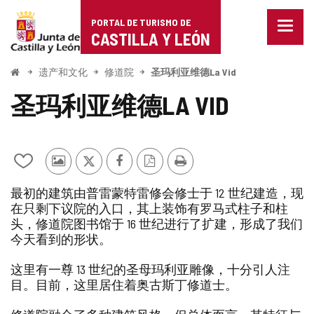
Portal
跳至内容
PORTAL DE TURISMO DE
菜
de
CASTILLA Y LEÓN
单
已
Turismo
关
开
遗产和文化
修道院
圣玛利亚维德La Vid
闭。
始
de
显
圣玛利亚维德LA VID
示
Castilla
导
航
y
选
项
从
其
推
Facebook
PDF
打
León
我
他
特
版
印
最初的建筑由普雷蒙特雷修会修士于 12 世纪建造，现
的
游
本
在只剩下议院的入口，其上装饰有罗马式柱子和柱
笔
客
头，修道院图书馆于 16 世纪进行了扩建，形成了我们
记
的
本
照
今天看到的形状。
中
片
添
这里有一尊 13 世纪的圣母玛利亚雕像，十分引人注
加/
目。目前，这里居住着奥古斯丁修道士。
删
除