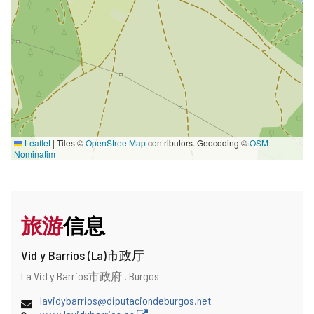
Leaflet
|
Tiles ©
OpenStreetMap
contributors. Geocoding ©
OSM
Nominatim
旅游
信息
Vid y Barrios (La)市政厅
地
邮
La Vid y Barrios市政府 .
Burgos
址
寄
电
lavidybarrios@diputaciondeburgos.net
地
子
网