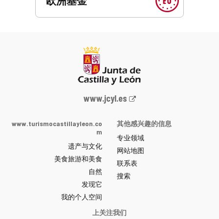
欧洲基金
Junta
www.jcyl.es
de
Castilla
www.turismocastillayleon.co
其他感兴趣的信息
y
m
专业领域
León
遗产与文化
网
网站地图
美食旅游和美食
站
联系表
自然
门
搜索
户
发现它
-
我的个人空间
上关注我们