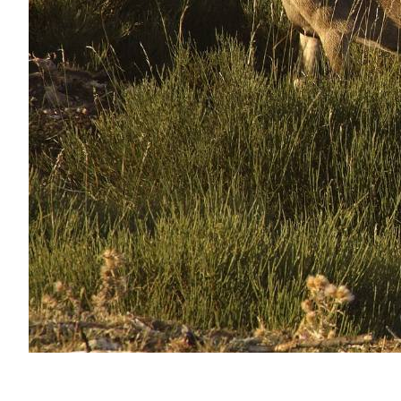
滑
动
1