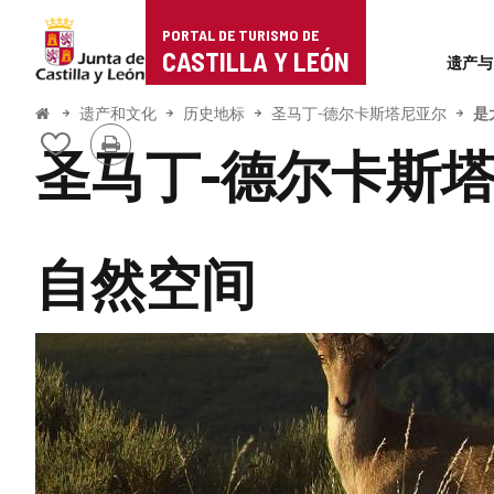
Portal
跳至内容
PORTAL DE TURISMO DE
Superi
de
CASTILLA Y LEÓN
遗产与
Turismo
开
遗产和文化
历史地标
圣马丁-德尔卡斯塔尼亚尔
是
始
打
de
从
圣马丁-德尔卡斯
印
我
Castilla
的
笔
y
记
本
自然空间
León
中
添
加/
删
幻
除
灯
片
数
量:
2