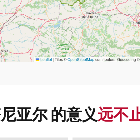
Leaflet
|
Tiles ©
OpenStreetMap
contributors. Geocoding 
尼亚尔 的意义
远不