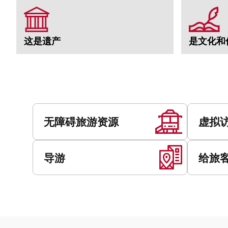
这是遗产
是文化和
服
务
无障碍旅游资源
虚拟
导游
给旅