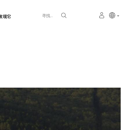
语
主动语
中文
我
寻找
发现它
言
的
个
选
人
择
空
器
间