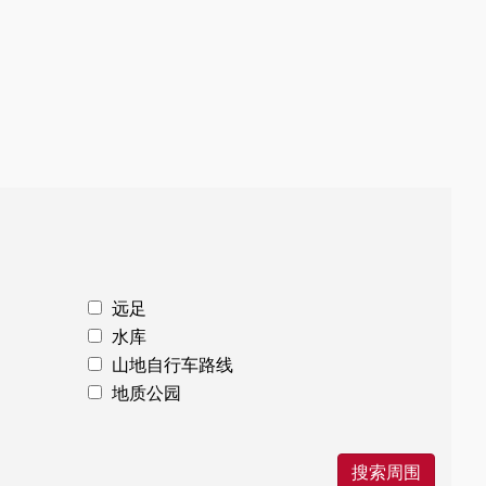
溪流和河流纵横交错的山谷。观察
鹿、狐狸、岩蔷薇和金雀花丛中行踪
不定的伊比利亚猞猁，以及栖息在法
国峰山坡上的野山羊，它们被认为是
西班牙狩猎动物的象征。
远足
水库
山地自行车路线
地质公园
搜索周围