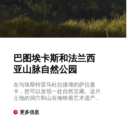
巴图埃卡斯和法兰西
亚山脉自然公园
在与埃斯特雷马杜拉接壤的萨拉曼
卡，您可以发现一处自然宝藏。这片
土地的洞穴和山谷掩映着艺术遗产，
低声诉说着人类的历史。探索 La
Batueca、Castañar、Caballos、Monedas
更多信息
和 Risca 等洞穴，这些洞穴中保存着
新石器时代独特的洞穴壁画。深入橡
树、栗树和栓皮栎的广阔森林，探索