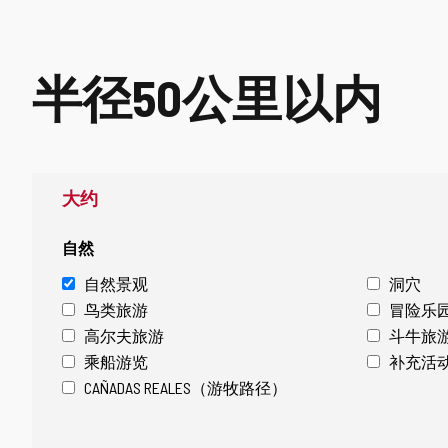
de
2
半径50公里以内
大约
自然
自然景观
洞穴
鸟类旅游
冒险乐
高尔夫旅游
斗牛旅
乘船游览
补充活
CAÑADAS REALES（游牧路径）