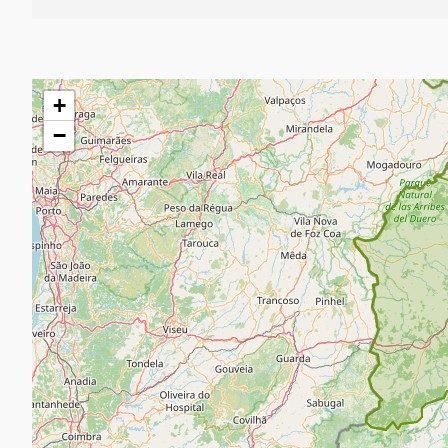
跳
+
过
地
−
图