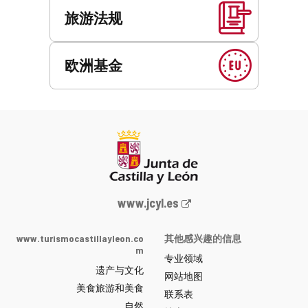
旅游法规
欧洲基金
Junta
www.jcyl.es
de
Castilla
www.turismocastillayleon.co
其他感兴趣的信息
y
m
专业领域
León
遗产与文化
网
网站地图
美食旅游和美食
站
联系表
自然
门