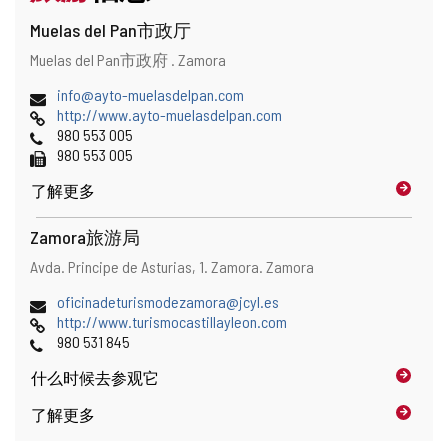
Muelas del Pan市政厅
地
邮
Muelas del Pan市政府 .
Zamora
址
寄
和
电
info@ayto-muelasdelpan.com
地
地
子
网
http://www.ayto-muelasdelpan.com
址
图
邮
页
电
980 553 005
位
件
话
传
980 553 005
置
地
真
了解更多
址
Zamora旅游局
地
邮
Avda. Principe de Asturias, 1.
Zamora.
Zamora
址
寄
和
电
oficinadeturismodezamora@jcyl.es
地
地
子
网
http://www.turismocastillayleon.com
址
图
邮
页
电
980 531 845
位
件
话
置
什么时候
去参观它
地
址
了解更多