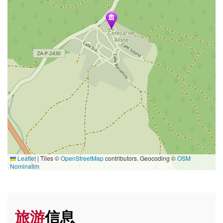
Leaflet
|
Tiles ©
OpenStreetMap
contributors. Geocoding ©
OSM
Nominatim
旅游
信息