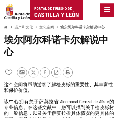
Portal
跳至内容
PORTAL DE TURISMO DE
菜
de
CASTILLA Y LEÓN
单
已
Turismo
关
开
遗产和文化
文化空间
埃尔阿尔科诺卡尔解说中心
闭。
始
de
显
埃尔阿尔科诺卡尔解说中
示
Castilla
导
心
航
y
选
项
León
从
其
推
Facebook
PDF
打
我
他
特
版
印
这个空间将帮助游客了解栓皮栎的重要性、其丰富性
的
游
本
和保护价值。
笔
客
记
的
本
照
该中心拥有关于萨莫拉省 Alcornocal Cerezal de Aliste的
中
片
专业信息。在这些文献中，您可以找到关于栓皮栎树
添
的一般信息，以及关于萨莫拉省具体情况的更具体的
加/