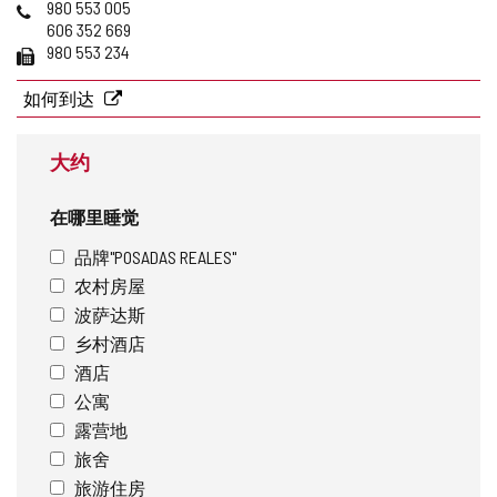
邮
页
电
980 553 005
件
话
606 352 669
地
传
980 553 234
址
真
如何到达
大约
在哪里睡觉
品牌"POSADAS REALES"
农村房屋
波萨达斯
乡村酒店
酒店
公寓
露营地
旅舍
旅游住房