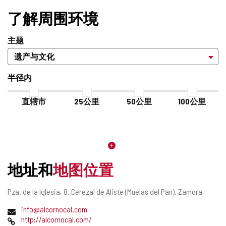
了解周围环境
主题
半径内
直辖市
25公里
50公里
100公里
地址和
地图位置
邮
Pza. de la Iglesia, 8.
Cerezal de Aliste (Muelas del Pan).
Zamora
寄
电
info@alcornocal.com
地
子
网
http://alcornocal.com/
址