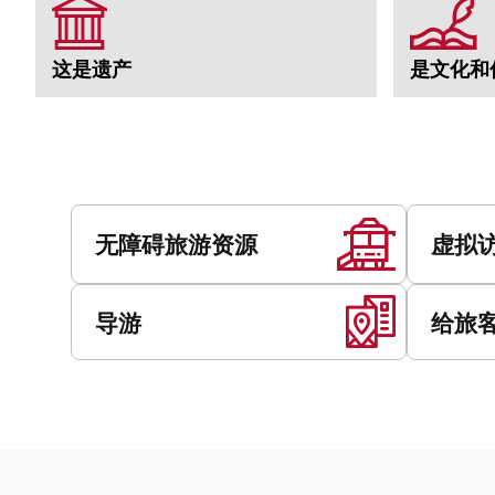
这是遗产
是文化和
服
务
无障碍旅游资源
虚拟
导游
给旅