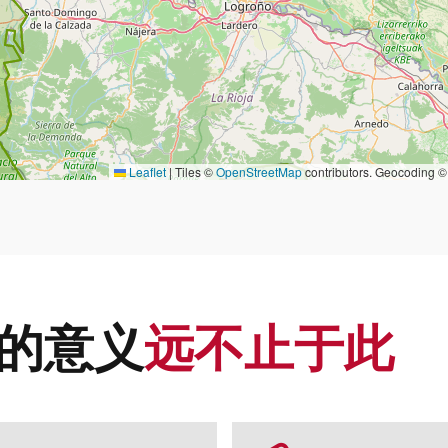
Leaflet
|
Tiles ©
OpenStreetMap
contributors. Geocoding 
 的意义
远不止于此