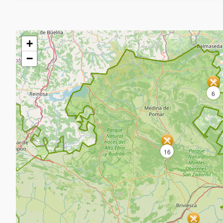
跳
+
过
地
−
图
6
16