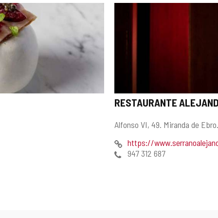
餐
厅
RESTAURANTE ALEJAN
5
个
邮
Alfonso VI, 49.
Miranda de Ebro
叉
寄
子
网
https://www.serranoalejand
地
页
电
947 312 687
址
话