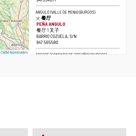
话
ANGULO (VALLE DE MENA)
(BURGOS)
餐厅
PEÑA ANGULO
盖
餐厅 1 叉子
伊
街
BARRIO COZUELA, S/N
道
电
947 565580
话
©
OSM Nominatim
ARGOTE (CONDADO DE TREVIÑO)
(BURGOS)
餐厅
ALDEAS DE TREVIÑO
盖
餐厅 2 个叉子
伊
街
CL/ MAYOR, 2-4
道
电
945360763
话