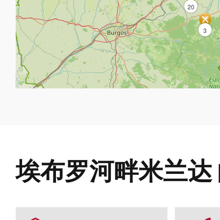
20
3
埃布罗河畔米兰达