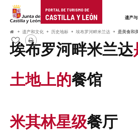
Portal
跳至内容
PORTAL DE TURISMO DE
Superi
de
CASTILLA Y LEÓN
遗产与
Turismo
开
遗产和文化
历史地标
埃布罗河畔米兰达
是美食和
始
打
de
从
埃布罗河畔米兰达
印
我
Castilla
的
笔
y
记
本
土地上的
餐馆
León
中
添
加/
删
除
米其林星级
餐厅