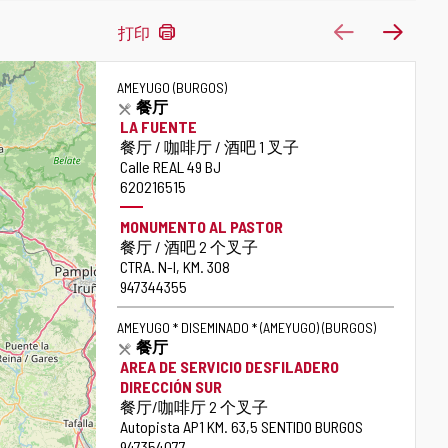
144
上一页
下一
打印
结
果
AMEYUGO
(BURGOS)
餐厅
LA FUENTE
盖
餐厅 / 咖啡厅 / 酒吧 1 叉子
伊
街
Calle REAL 49 BJ
道
电
620216515
话
MONUMENTO AL PASTOR
盖
餐厅 / 酒吧 2 个叉子
伊
街
CTRA. N-I, KM. 308
道
电
947344355
话
AMEYUGO * DISEMINADO * (AMEYUGO)
(BURGOS)
餐厅
AREA DE SERVICIO DESFILADERO
DIRECCIÓN SUR
盖
餐厅/咖啡厅 2 个叉子
伊
街
Autopista AP1 KM. 63,5 SENTIDO BURGOS
道
电
947354077