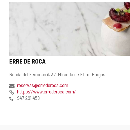
餐
厅
ERRE DE ROCA
3
个
邮
Ronda del Ferrocarril, 37.
Miranda de Ebro.
Burgos
叉
寄
子
电
reservas@errederoca.com
地
子
网
https://www.errederoca.com/
址
邮
页
电
947 291 458
件
话
地
址