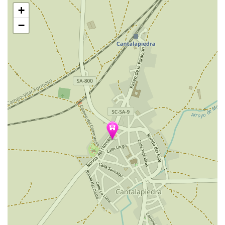
跳
+
过
地
−
图