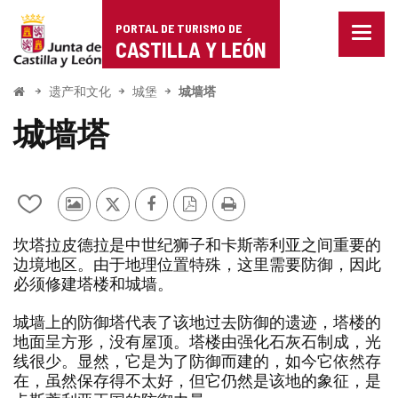
Portal
跳至内容
PORTAL DE TURISMO DE
菜
de
CASTILLA Y LEÓN
单
已
Turismo
关
开
遗产和文化
城堡
城墙塔
闭。
始
de
显
城墙塔
示
Castilla
导
航
y
选
项
从
其
推
Facebook
PDF
打
León
我
他
特
版
印
坎塔拉皮德拉是中世纪狮子和卡斯蒂利亚之间重要的
的
游
本
边境地区。由于地理位置特殊，这里需要防御，因此
笔
客
必须修建塔楼和城墙。
记
的
本
照
中
片
城墙上的防御塔代表了该地过去防御的遗迹，塔楼的
添
地面呈方形，没有屋顶。塔楼由强化石灰石制成，光
加/
线很少。显然，它是为了防御而建的，如今它依然存
删
在，虽然保存得不太好，但它仍然是该地的象征，是
除