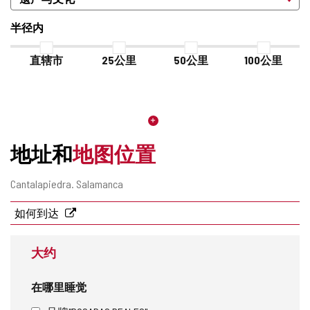
半径内
直辖市
25公里
50公里
100公里
地址和
地图位置
邮
Cantalapiedra.
Salamanca
寄
地
如何到达
址
大约
在哪里睡觉