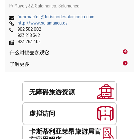
地
邮
P/ Mayor, 32.
Salamanca.
Salamanca
址
寄
和
电
informacion@turismodesalamanca.com
地
地
子
网
http://www.salamanca.es
址
图
邮
页
电
902 302 002
位
件
话
923 218 342
置
地
传
923 263 409
址
真
什么时候
去参观它
了解更多
服
务
无障碍旅游资源
虚拟访问
卡斯蒂利亚莱昂旅游局官