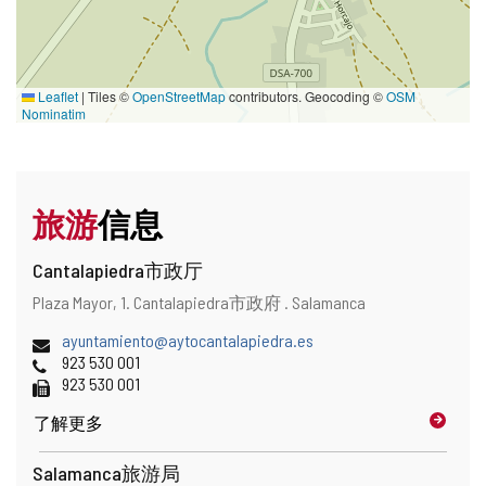
Leaflet
|
Tiles ©
OpenStreetMap
contributors. Geocoding ©
OSM
Nominatim
旅游
信息
Cantalapiedra市政厅
地
邮
Plaza Mayor, 1.
Cantalapiedra市政府 .
Salamanca
址
寄
和
电
ayuntamiento@aytocantalapiedra.es
地
地
子
电
923 530 001
址
图
邮
话
传
923 530 001
位
件
真
置
了解更多
地
址
Salamanca旅游局