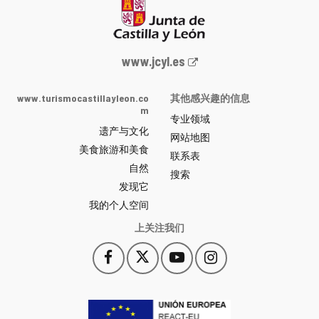
Junta
www.jcyl.es
de
Castilla
www.turismocastillayleon.co
其他感兴趣的信息
y
m
专业领域
León
遗产与文化
网
网站地图
美食旅游和美食
站
联系表
自然
门
搜索
户
发现它
-
我的个人空间
上关注我们
Facebook
X
YouTube
Instagram
此
此
此
此
链
链
链
链
接
接
接
接
会
会
会
会