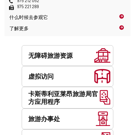
975 212 052
址
邮
话
传
975 221 289
件
真
什么时候
去参观它
地
址
了解更多
服
务
无障碍旅游资源
虚拟访问
卡斯蒂利亚莱昂旅游局官
方应用程序
旅游办事处