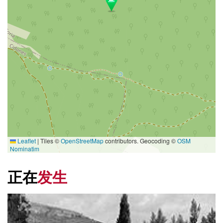
Leaflet
|
Tiles ©
OpenStreetMap
contributors. Geocoding ©
OSM
Nominatim
正在
发生