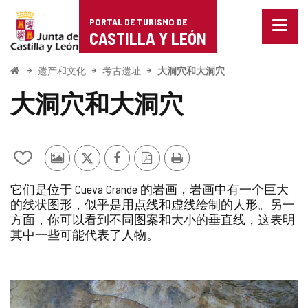
Portal
跳至内容
PORTAL DE TURISMO DE
菜
de
CASTILLA Y LEÓN
单
已
Turismo
关
开
遗产和文化
考古遗址
大洞穴和大洞穴
闭。
始
de
显
大洞穴和大洞穴
示
Castilla
导
航
y
选
项
从
其
推
Facebook
PDF
打
León
我
他
特
版
印
它们是位于 Cueva Grande 的岩画，岩画中有一个巨大
的
游
本
的线状图形，似乎是用点线和虚线绘制的人形。另一
笔
客
方面，你可以看到不同图案和大小的垂直线，这表明
记
的
本
照
其中一些可能代表了人物。
中
片
添
加/
图
删
除