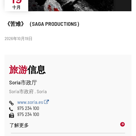
十月
《苦难》（SAGA PRODUCTIONS）
日
2026年10月19日
期
旅游
信息
Soria市政厅
地
邮
Soria市政府 .
Soria
址
寄
网
www.soria.es
地
页
电
975 234 100
址
话
传
975 234 100
真
了解更多