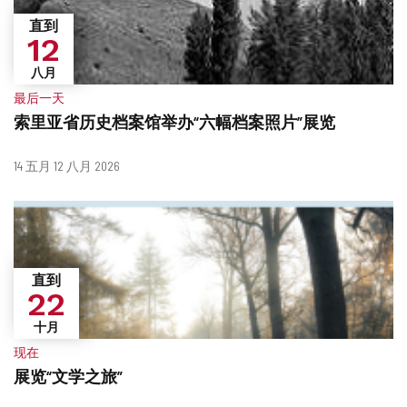
直到
12
八月
最后一天
索里亚省历史档案馆举办“六幅档案照片”展览
什
日
14 五月 12 八月 2026
么
期
时
候？
直到
22
十月
现在
展览“文学之旅”