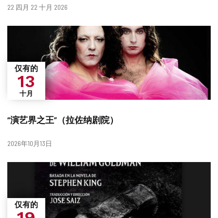
什
日
22 四月 22 十月 2026
么
期
时
候？
仅有的
13
十月
“演艺界之王”（拉佐纳剧院）
日
2026年10月13日
期
仅有的
19