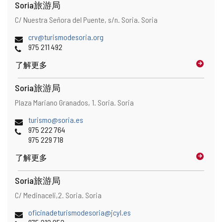
Soria旅游局
地
邮
C/ Nuestra Señora del Puente, s/n.
Soria.
Soria
址
寄
电
crv@turismodesoria.org
地
子
电
975 211 492
址
邮
话
了解更多
件
地
址
Soria旅游局
地
邮
Plaza Mariano Granados, 1.
Soria.
Soria
址
寄
电
turismo@soria.es
地
子
电
975 222 764
址
邮
话
975 229 718
件
了解更多
地
址
Soria旅游局
地
邮
C/ Medinaceli,2.
Soria.
Soria
址
寄
电
oficinadeturismodesoria@jcyl.es
地
子
电