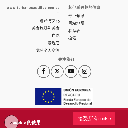
Castilla
www.turismocastillayleon.co
其他感兴趣的信息
y
m
专业领域
León
遗产与文化
网
网站地图
美食旅游和美食
站
联系表
自然
门
搜索
户
发现它
-
我的个人空间
上关注我们
Facebook
X
YouTube
Instagram
此
此
此
此
链
链
链
链
接
接
接
接
会
会
会
会
打
打
打
打
开
开
开
开
一
一
一
一
个
个
个
个
接受所有cookie
新
新
新
新
cookie 的使用
"回
窗
窗
窗
窗