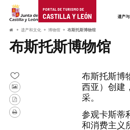
Portal
跳至内容
PORTAL DE TURISMO DE
Superi
de
CASTILLA Y LEÓN
遗产与
Turismo
开
遗产和文化
博物馆
布斯托斯博物馆
始
de
布斯托斯博物馆
Castilla
y
León
布斯托斯博物馆
从
西亚）创建，
我
其
的
采。
他
笔
游
记
PDF
客
本
版
参观卡斯蒂
的
中
本
打
照
添
印
和消费主义
片
加/