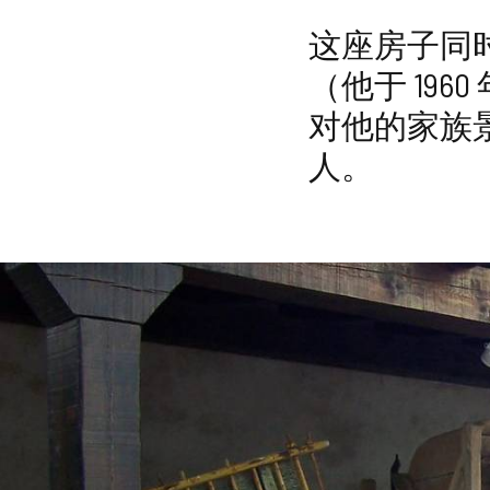
删
除
这座房子同
（他于 19
对他的家族景
人。
图
片
库