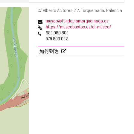
邮
C/ Alberto Acítores, 32.
Torquemada.
Palencia
寄
电
museo@fundaciontorquemada.es
地
子
网
https://museobustos.es/el-museo/
址
邮
页
电
689 080 809
件
话
979 800 092
地
址
如何到达