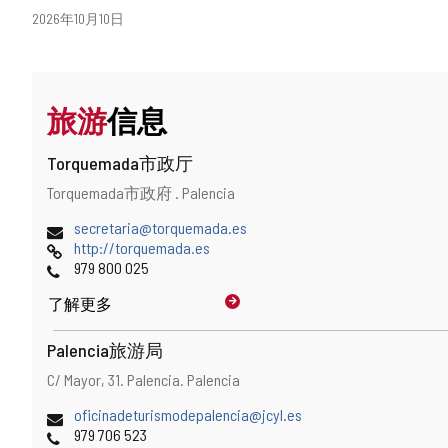
日
2026年10月10日
期
旅游
信息
Torquemada市政厅
地
邮
Torquemada市政府 .
Palencia
址
寄
和
电
secretaria@torquemada.es
地
地
子
网
http://torquemada.es
址
图
邮
页
电
979 800 025
位
件
话
置
了解更多
地
址
Palencia旅游局
地
邮
C/ Mayor, 31.
Palencia.
Palencia
址
寄
和
电
oficinadeturismodepalencia@jcyl.es
地
地
子
电
979 706 523
址
图