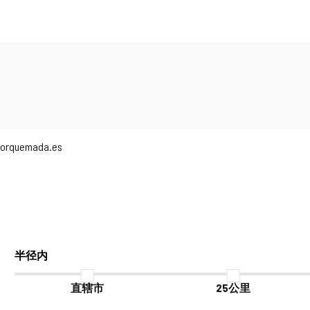
rquemada.es
半径内
直辖市
25公里