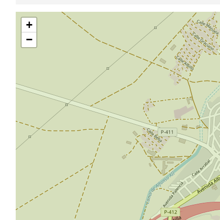
跳
+
过
地
−
图