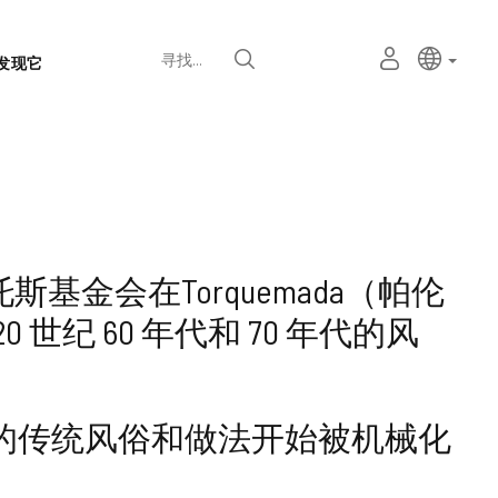
语
主动语
中文
我
寻找
发现它
言
的
个
选
人
择
空
器
间
斯基金会在Torquemada（帕伦
纪 60 年代和 70 年代的风
的传统风俗和做法开始被机械化