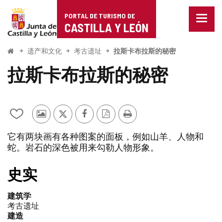
Portal
跳至内容
PORTAL DE TURISMO DE
菜
de
CASTILLA Y LEÓN
单
已
Turismo
关
开
遗产和文化
考古遗址
拉斯卡布拉斯的秘密
闭。
始
de
显
拉斯卡布拉斯的秘密
示
Castilla
导
航
y
选
项
从
其
推
Facebook
PDF
打
León
我
他
特
版
印
它有两块画有各种图案的面板，例如山羊、人物和
的
游
本
蛇。岩石的深色被用来勾勒人物形象。
笔
客
记
的
本
照
史实
中
片
添
建筑学
加/
考古遗址
删
建造
除