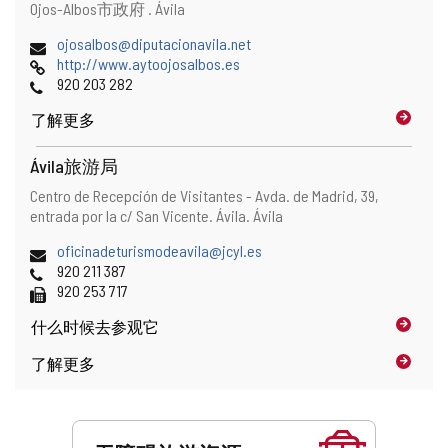
地
邮
Ojos-Albos市政府 .
Ávila
址
寄
和
电
ojosalbos@diputacionavila.net
地
地
子
网
http://www.aytoojosalbos.es
址
图
邮
页
电
920 203 282
位
件
话
置
了解更多
地
址
Ávila旅游局
地
邮
Centro de Recepción de Visitantes - Avda. de Madrid, 39,
址
寄
entrada por la c/ San Vicente.
Ávila.
Ávila
和
地
地
电
oficinadeturismodeavila@jcyl.es
址
图
子
电
920 211 387
位
邮
话
传
920 253 717
置
件
真
什么时候
去参观它
地
址
了解更多
服