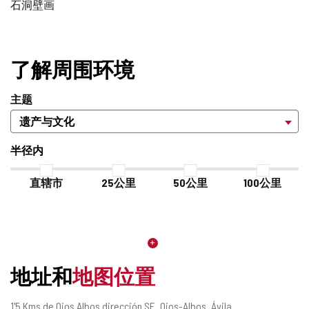
石洞壁画
了解周围环境
主题
半径内
直辖市
25公里
50公里
100公里
地址和
地图位置
邮
1'5 Kms de Ojos Albos dirección SE.
Ojos-Albos.
Ávila