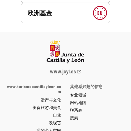
欧洲基金
Junta
www.jcyl.es
de
Castilla
www.turismocastillayleon.co
其他感兴趣的信息
y
m
专业领域
León
遗产与文化
网
网站地图
美食旅游和美食
站
联系表
自然
门
搜索
户
发现它
-
我的个人空间