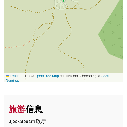
Leaflet
|
Tiles ©
OpenStreetMap
contributors. Geocoding ©
OSM
Nominatim
旅游
信息
Ojos-Albos市政厅