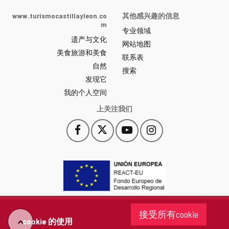
Castilla
www.turismocastillayleon.co
其他感兴趣的信息
y
m
专业领域
León
遗产与文化
网
网站地图
美食旅游和美食
站
联系表
自然
门
搜索
户
发现它
-
我的个人空间
上关注我们
Facebook
X
YouTube
Instagram
此
此
此
此
链
链
链
链
接
接
接
接
会
会
会
会
打
打
打
打
开
开
开
开
一
一
一
一
个
个
个
个
接受所有cookie
新
新
新
新
cookie 的使用
"回
窗
窗
窗
窗