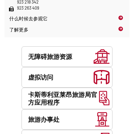
件
话
923 218 342
置
地
传
923 263 409
址
真
什么时候
去参观它
了解更多
服
务
无障碍旅游资源
虚拟访问
卡斯蒂利亚莱昂旅游局官
方应用程序
旅游办事处