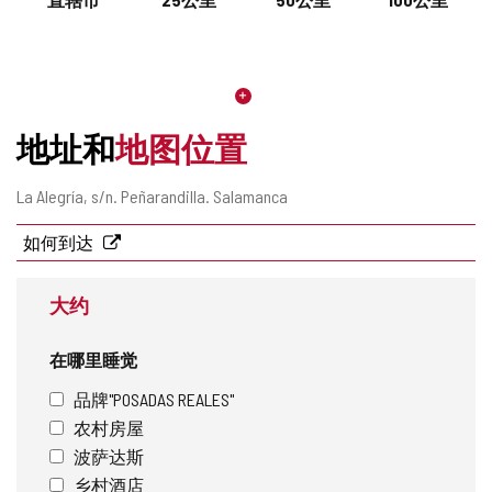
地址和
地图位置
邮
La Alegría, s/n.
Peñarandilla.
Salamanca
寄
地
如何到达
址
大约
在哪里睡觉
品牌"POSADAS REALES"
农村房屋
波萨达斯
乡村酒店