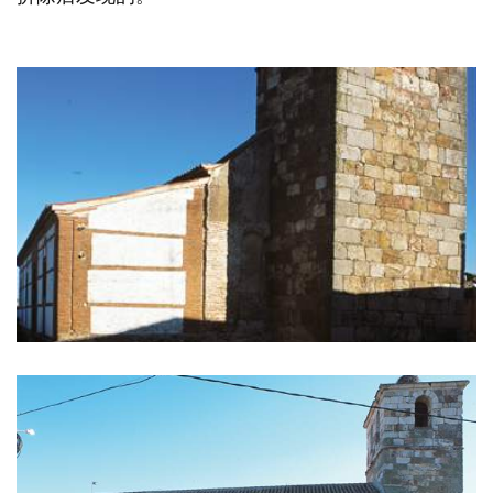
除
图
片
库