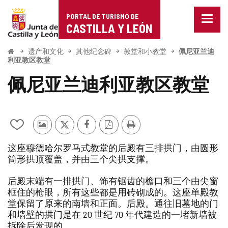
Portal
跳至内容
PORTAL DE TURISMO DE
菜
de
CASTILLA Y LEÓN
单
已
Turismo
关
开
遗产和文化
其他纪念碑
教堂和小教堂
佩尼亚兰迪
始
闭。
利亚教区教堂
de
显
佩尼亚兰迪利亚教区教堂
示
Castilla
导
航
y
选
项
León
从
其
推
Facebook
PDF
打
我
他
特
版
印
这座穆德哈尔罗马式教堂的后殿有三排拱门，由圆形
的
游
本
筒形拱顶覆盖，并由三个尖拱支撑。
笔
客
记
的
本
照
后殿末端有一排拱门、饰有锯齿的檐口和三个由尖窗
中
片
框住的枪眼，所有这些都是用砖砌成的。这座单殿教
添
堂保留了原来的南墙和正面。后殿。通往旧墓地的门
加/
和墙壁的拱门是在 20 世纪 70 年代建造的一堵新墙被
删
拆除后发现的。