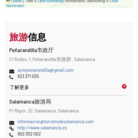
Leaflet
|
Tiles ©
OpenStreetMap
contributors. Geocoding ©
OSM
Nominatim
旅游
信息
Peñarandilla市政厅
地
邮
C/ Rodeo, 1.
Peñarandilla市政府 .
Salamanca
址
寄
和
电
aytopenarandilla@gmail.com
地
地
子
电
923 371 035
址
图
邮
话
位
了解更多
件
置
地
址
Salamanca旅游局
地
邮
P/ Mayor, 32.
Salamanca.
Salamanca
址
寄
和
电
informacion@turismodesalamanca.com
地
地
子
网
http://www.salamanca.es
址
图
邮
页
电
902 302 002
位