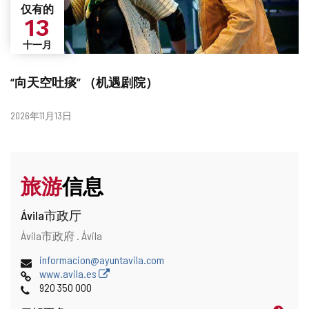
仅有的
13
十一月
“向天空吐痰” （机遇剧院）
日
2026年11月13日
期
旅游
信息
Ávila市政厅
地
邮
Ávila市政府 .
Ávila
址
寄
电
informacion@ayuntavila.com
地
子
网
www.avila.es
址
邮
页
电
920 350 000
件
话