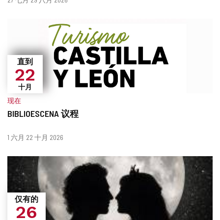
么
期
时
候？
直到
22
十月
现在
BIBLIOESCENA 议程
什
日
1 六月 22 十月 2026
么
期
时
候？
仅有的
26