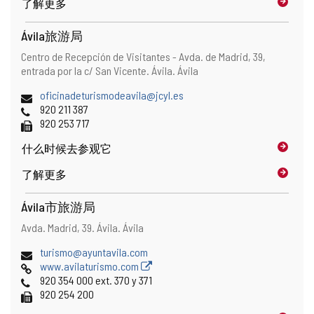
了解更多
地
址
Ávila旅游局
地
邮
Centro de Recepción de Visitantes - Avda. de Madrid, 39,
址
寄
entrada por la c/ San Vicente.
Ávila.
Ávila
地
电
oficinadeturismodeavila@jcyl.es
址
子
电
920 211 387
邮
话
传
920 253 717
件
真
什么时候
去参观它
地
址
了解更多
Ávila市旅游局
地
邮
Avda. Madrid, 39.
Ávila.
Ávila
址
寄
电
turismo@ayuntavila.com
地
子
网
www.avilaturismo.com
址
邮
页
电
920 354 000 ext. 370 y 371
件
话
传
920 254 200
地
真