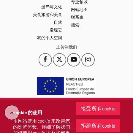
专业领域
León
遗产与文化
网
网站地图
美食旅游和美食
站
联系表
自然
门
搜索
户
发现它
-
我的个人空间
上关注我们
Facebook
X
YouTube
Instagram
此
此
此
此
链
链
链
链
接
接
接
接
会
会
会
会
打
打
打
打
开
开
开
开
一
一
一
一
个
个
个
个
接受所有cookie
新
新
新
新
cookie 的使用
"回
窗
窗
窗
窗
本网站使用 cookie 来改善您
口。
口。
口。
口。
版权 2026 - 卡斯蒂利亚-莱昂省政府
拒绝所有cookie
的浏览体验。详细了解
我们
去"
保留所有权利
如何使用 cookie 以及如何更