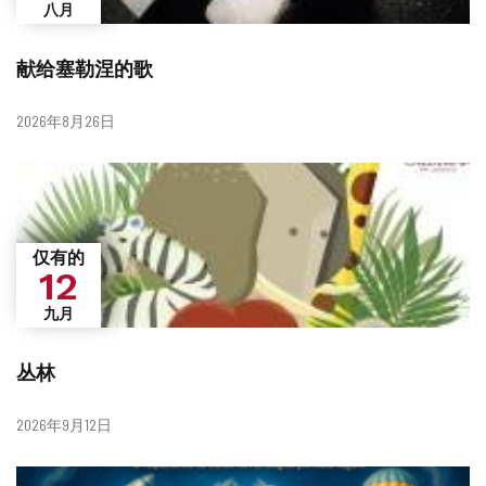
八月
献给塞勒涅的歌
日
2026年8月26日
期
仅有的
12
九月
丛林
日
2026年9月12日
期