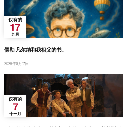
仅有的
17
九月
儒勒·凡尔纳和我祖父的书。
日
2026年9月17日
期
仅有的
7
十一月