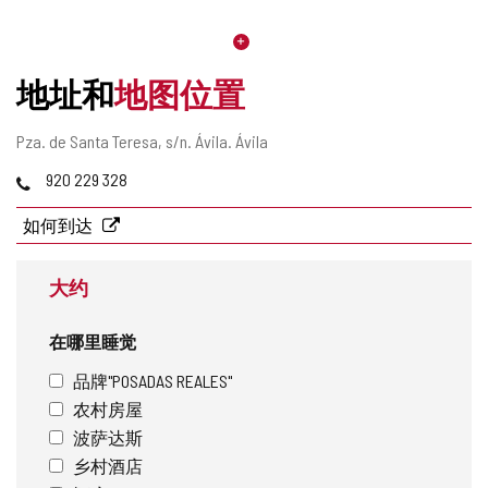
地址和
地图位置
邮
Pza. de Santa Teresa, s/n.
Ávila.
Ávila
寄
电
920 229 328
地
话
址
如何到达
大约
在哪里睡觉
品牌"POSADAS REALES"
农村房屋
波萨达斯
乡村酒店