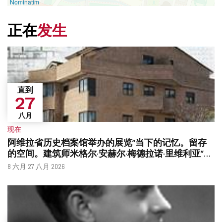
Nominatim
正在
发生
直到
27
八月
现在
阿维拉省历史档案馆举办的展览“当下的记忆。留存
的空间。建筑师米格尔·安赫尔·梅德拉诺·里维利亚”将
进行扩建。
什
日
8 六月 27 八月 2026
么
期
时
候？