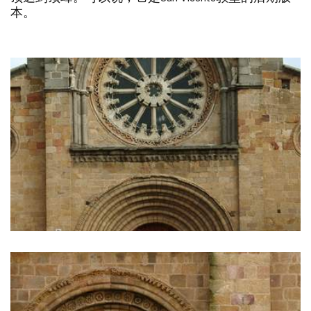
除
本。
图
片
库