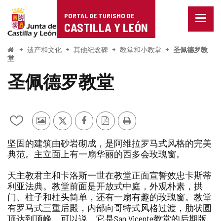
Portal
跳至内容
PORTAL DE TURISMO DE
菜
de
CASTILLA Y LEÓN
单
已
Turismo
关
开
遗产和文化
其他纪念碑
教堂和小教堂
圣佩德罗教
始
闭。
堂
de
显
圣佩德罗教堂
示
Castilla
导
航
y
选
项
León
从
其
推
Facebook
PDF
打
我
他
特
版
印
坚固的建筑由砂岩砌成，是阿维拉罗马式风格的完美
的
游
本
典范。主立面上有一扇华丽的西多会玫瑰窗。
笔
客
记
的
本
照
天主教君主和卡洛斯一世在教堂正面宣誓效忠卡斯蒂
中
片
利亚法典。教堂前面是开放式中庭，外观朴素，拱
添
门、柱子和柱头简单，还有一扇有趣的玫瑰窗。教堂
加/
有罗马式三重后殿，内部向哥特式风格过渡，肋状圆
删
顶达到顶峰。可以说，它是San Vicente教堂的后期版