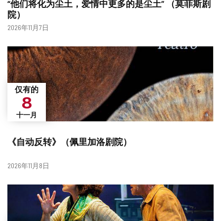
“他们将化为尘土，爱情中更多的是尘土” （莫菲斯剧
院）
日
2026年11月7日
期
仅有的
8
十一月
《自动反转》（佩里加洛剧院）
日
2026年11月8日
期