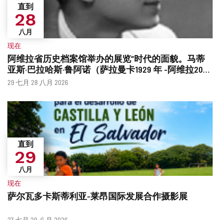
直到
28
八月
现在
阿维拉省历史档案馆举办的展览“时代的面貌。马蒂
亚斯·巴拉哈斯·鲁阿诺（萨拉曼卡1929 年 -阿维拉2026
年）”
什
日
29 七月 28 八月 2026
么
期
时
候？
直到
29
八月
现在
萨尔瓦多卡斯蒂利亚-莱昂国际发展合作摄影展
什
日
27 七月 29 八月 2026