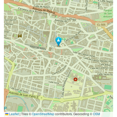
Leaflet
|
Tiles ©
OpenStreetMap
contributors. Geocoding ©
OSM