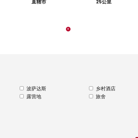
直辖市
25公里
波萨达斯
乡村酒店
露营地
旅舍