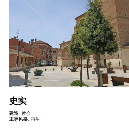
史实
建造
教会
主导风格
再生