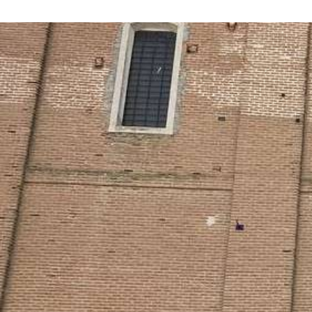
删
除
幻
图
灯
片
片
数
量:
库
3