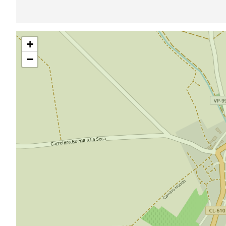
跳
+
过
地
−
图