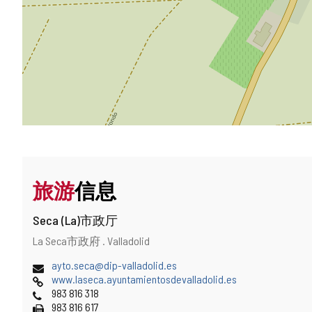
旅游
信息
Seca (La)市政厅
地
邮
La Seca市政府 .
Valladolid
址
寄
电
(
ayto.seca@dip-valladolid.es
地
子
网
打
www.laseca.ayuntamientosdevalladolid.es
址
邮
页
电
开
983 816 318
件
话
传
邮
983 816 617