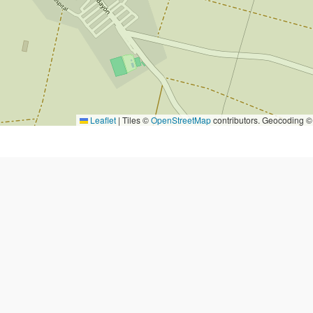
Leaflet
|
Tiles ©
OpenStreetMap
contributors. Geocoding 