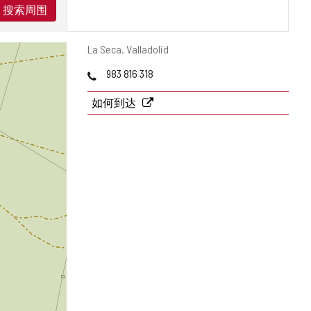
搜索周围
邮
La Seca.
Valladolid
寄
电
983 816 318
地
话
址
如何到达