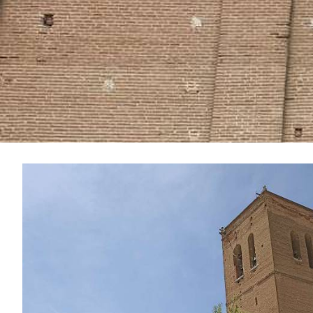
滑
动
1
图
de
3
片
库