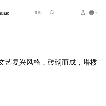
语
主动语
中文
我
寻找
发现它
言
的
个
选
人
择
空
器
间
用文艺复兴风格，砖砌而成，塔楼