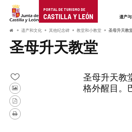
Portal
跳至内容
PORTAL DE TURISMO DE
Superi
de
CASTILLA Y LEÓN
遗产与
Turismo
开
遗产和文化
其他纪念碑
教堂和小教堂
圣母升天教
始
de
圣母升天教堂
Castilla
y
León
圣母升天教
从
格外醒目。
我
其
的
他
笔
游
记
PDF
客
本
版
的
中
本
打
照
添
印
片
加/