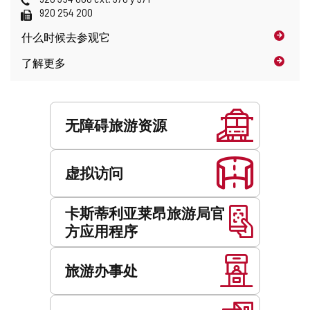
件
话
传
920 254 200
地
真
什么时候
去参观它
址
了解更多
服
务
无障碍旅游资源
虚拟访问
卡斯蒂利亚莱昂旅游局官
方应用程序
旅游办事处