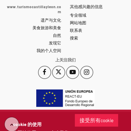
Castilla
www.turismocastillayleon.co
其他感兴趣的信息
y
m
专业领域
León
遗产与文化
网
网站地图
美食旅游和美食
站
联系表
自然
门
搜索
户
发现它
-
我的个人空间
上关注我们
Facebook
X
YouTube
Instagram
此
此
此
此
链
链
链
链
接
接
接
接
会
会
会
会
打
打
打
打
开
开
开
开
一
一
一
一
个
个
个
个
接受所有cookie
新
新
新
新
cookie 的使用
"回
窗
窗
窗
窗