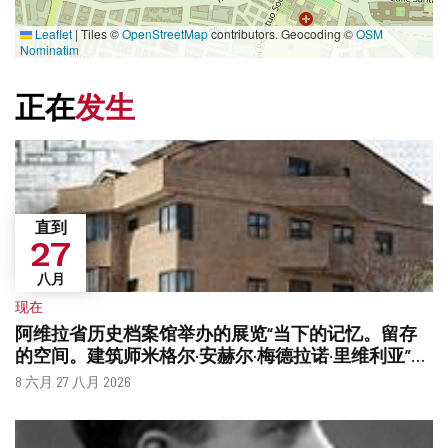
Leaflet
|
Tiles ©
OpenStreetMap
contributors. Geocoding ©
OSM
Nominatim
正在
发生
直到
27
八月
现在
阿维拉省历史档案馆举办的展览“当下的记忆。留存
的空间。建筑师米格尔·安赫尔·梅德拉诺·里维利亚”将
进行扩建。
什
日
8 六月 27 八月 2026
么
期
时
候？