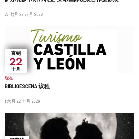
什
日
27 七月 29 八月 2026
么
期
时
候？
直到
22
十月
现在
BIBLIOESCENA 议程
什
日
1 六月 22 十月 2026
么
期
时
候？