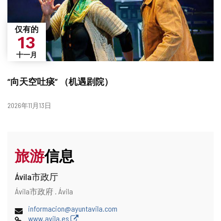
仅有的
13
十一月
“向天空吐痰” （机遇剧院）
日
2026年11月13日
期
旅游
信息
Ávila市政厅
地
邮
Ávila市政府 .
Ávila
址
寄
电
informacion@ayuntavila.com
地
子
网
www.avila.es
址