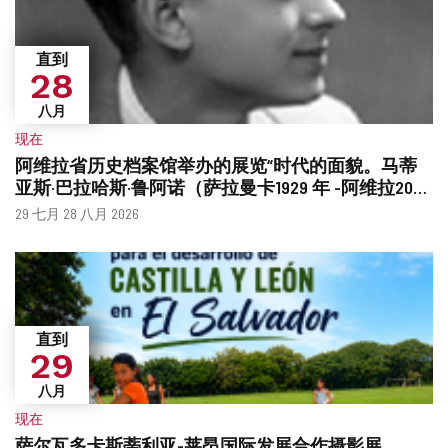
直到
28
八月
现在
阿维拉省历史档案馆举办的展览“时代的面貌。马蒂
亚斯·巴拉哈斯·鲁阿诺（萨拉曼卡1929 年 -阿维拉2026
年）”
什
日
29 七月 28 八月 2026
么
期
时
候？
直到
29
八月
现在
萨尔瓦多卡斯蒂利亚-莱昂国际发展合作摄影展