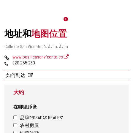
地址和
地图位置
邮
Calle de San Vicente, 4.
Ávila.
Ávila
寄
网
www.basilicasanvicente.es
地
页
电
920 255 230
址
话
如何到达
大约
在哪里睡觉
品牌"POSADAS REALES"
农村房屋
波萨达斯