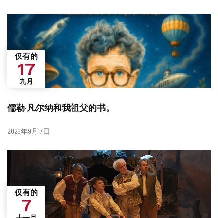
期
仅有的
17
九月
儒勒·凡尔纳和我祖父的书。
日
2026年9月17日
期
仅有的
7
十一月