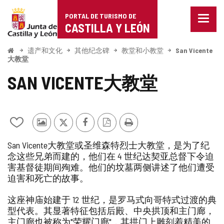
Portal
跳至内容
PORTAL DE TURISMO DE
菜
de
CASTILLA Y LEÓN
单
已
Turismo
关
开
遗产和文化
其他纪念碑
教堂和小教堂
San Vicente
始
闭。
大教堂
de
显
SAN VICENTE大教堂
示
Castilla
导
航
y
选
项
León
从
其
推
Facebook
PDF
打
我
他
特
版
印
San Vicente大教堂或圣维森特烈士大教堂，是为了纪
的
游
本
念这些兄弟而建的，他们在 4 世纪达契亚总督下令迫
笔
客
害基督徒期间殉难。他们的坟墓两侧讲述了他们遭受
记
的
本
照
迫害和死亡的故事。
中
片
添
这座神庙始建于 12 世纪，是罗马式向哥特式过渡的典
加/
型代表。其显著特征包括后殿、中央拱顶和主门廊，
删
主门廊也被称为"荣耀门廊"，其拱门上雕刻着精美的