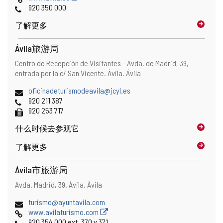
邮
页
电
920 350 000
件
话
了解更多
地
址
Ávila旅游局
地
邮
Centro de Recepción de Visitantes - Avda. de Madrid, 39,
址
寄
entrada por la c/ San Vicente.
Ávila.
Ávila
地
电
oficinadeturismodeavila@jcyl.es
址
子
电
920 211 387
邮
话
传
920 253 717
件
真
什么时候
去参观它
地
址
了解更多
Ávila市旅游局
地
邮
Avda. Madrid, 39.
Ávila.
Ávila
址
寄
电
turismo@ayuntavila.com
地
子
网
www.avilaturismo.com
址
邮
页
电
920 354 000 ext. 370 y 371