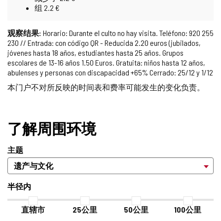
组 2.2 €
观察结果:
Horario: Durante el culto no hay visita. Teléfono: 920 255
230 // Entrada: con código QR - Reducida 2.20 euros (jubilados,
jóvenes hasta 18 años, estudiantes hasta 25 años. Grupos
escolares de 13-16 años 1.50 Euros. Gratuita: niños hasta 12 años,
abulenses y personas con discapacidad +65% Cerrado: 25/12 y 1/12
本门户不对所反映的时间表和费率可能发生的变化负责。
了解周围环境
主题
半径内
直辖市
25公里
50公里
100公里