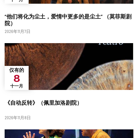
“他们将化为尘土，爱情中更多的是尘土” （莫菲斯剧
院）
日
2026年11月7日
期
仅有的
8
十一月
《自动反转》（佩里加洛剧院）
日
2026年11月8日
期