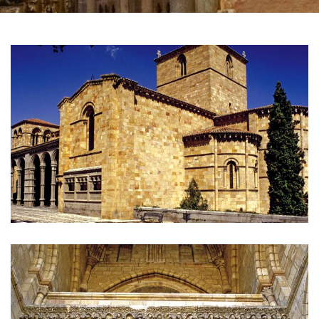
滑
动
1
图
de
3
片
库