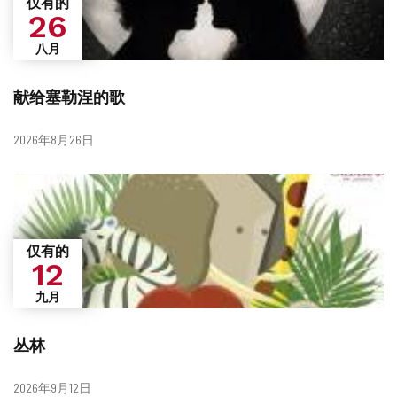
仅有的
26
八月
献给塞勒涅的歌
日
2026年8月26日
期
仅有的
12
九月
丛林
日
2026年9月12日