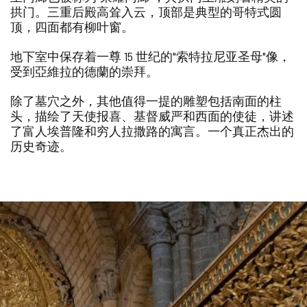
除
拱门。三重后殿高耸入云，顶部是典型的哥特式圆
顶，四面都有柳叶窗。
地下室中保存着一尊 15 世纪的"索特拉尼亚圣母"像，
受到亞維拉的德蘭的崇拜。
除了墓穴之外，其他值得一提的雕塑包括南面的柱
头，描绘了天使报喜、基督威严和西面的使徒，讲述
了富人埃普隆和穷人拉撒路的寓言。一个真正杰出的
历史奇迹。
幻
图
灯
片
片
数
量:
库
3