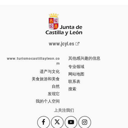
Junta
www.jcyl.es
de
Castilla
www.turismocastillayleon.co
其他感兴趣的信息
y
m
专业领域
León
遗产与文化
网
网站地图
美食旅游和美食
站
联系表
自然
门
搜索
户
发现它
-
我的个人空间
上关注我们
Facebook
X
YouTube
Instagram
此
此
此
此