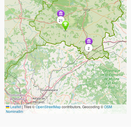
21
2
Leaflet
|
Tiles ©
OpenStreetMap
contributors. Geocoding ©
OSM
Nominatim