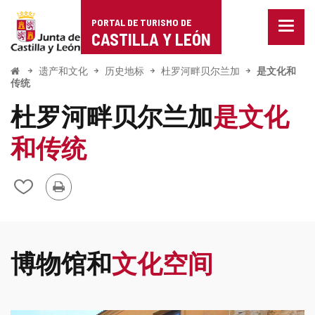
Portal
跳至内容
PORTAL DE TURISMO DE
菜
de
CASTILLA Y LEÓN
单
已
Turismo
关
开
遗产和文化
历史地标
杜罗河畔贝尔兰加
是文化和
始
闭。
传统
de
显
杜罗河畔贝尔兰加
是文化
示
Castilla
导
航
和传统
y
选
项
León
打
从
印
我
的
笔
记
博物馆和
文化空间
本
中
添
加/
删