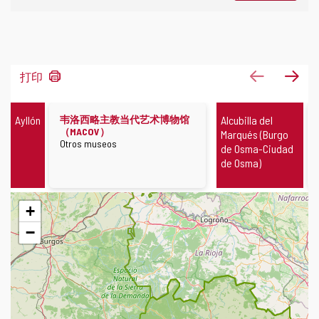
23
上一页
下
打印
结
果
博
博
Ayllón
韦洛西略主教当代艺术博物馆
Alcubilla del
物
物
（MACOV）
Marqués (Burgo
馆
馆
博
Otros museos
de Osma-Ciudad
物
de Osma)
馆
类
型
跳
+
过
地
−
图