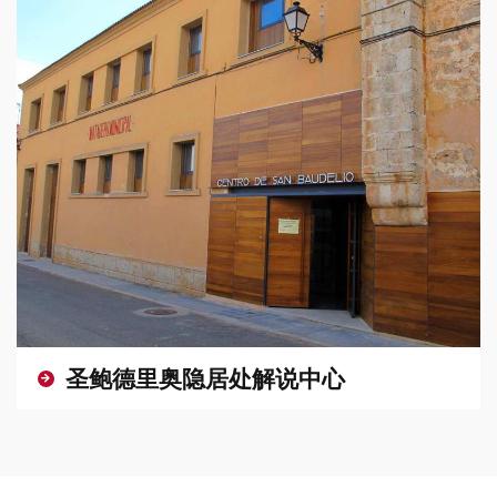
除
圣鲍德里奥隐居处解说中心