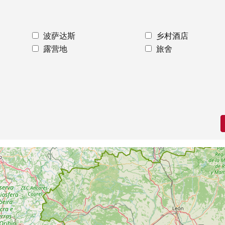
波萨达斯
乡村酒店
露营地
旅舍