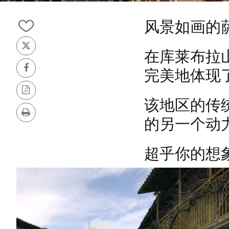
滑
动
风景如画的
1
从
de
我
5
推
的
在库莱布拉山脉 
特
笔
完美地体现
记
Facebook
本
中
PDF
该地区的传
添
版
加/
本
打
的另一个动
删
印
除
超乎你的想
图
片
库