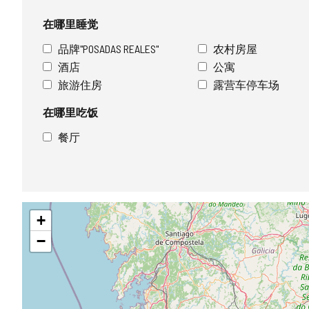
在哪里睡觉
品牌"POSADAS REALES"
农村房屋
酒店
公寓
旅游住房
露营车停车场
在哪里吃饭
餐厅
跳
+
过
地
−
图