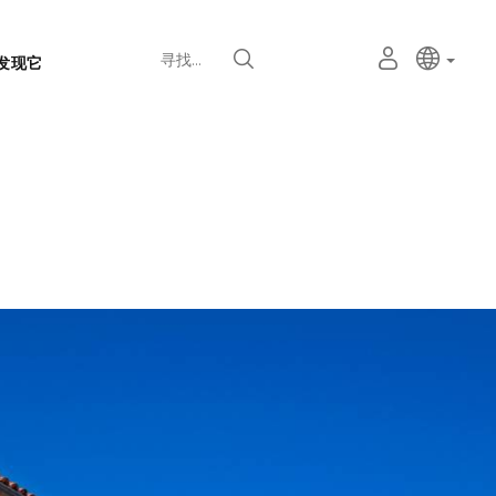
语
主动语
中文
我
寻找
发现它
言
的
个
选
人
择
空
器
间