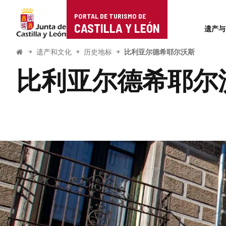
Portal
跳至内容
PORTAL DE TURISMO DE
Superi
de
CASTILLA Y LEÓN
遗产与
Turismo
开
遗产和文化
历史地标
比利亚尔德希耶尔沃斯
始
de
比利亚尔德希耶尔
Castilla
y
León
幻
图
灯
片
片
数
量:
库
5