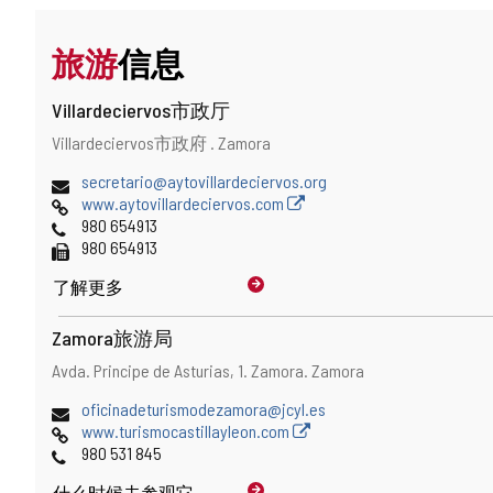
旅游
信息
Villardeciervos市政厅
地
邮
Villardeciervos市政府 .
Zamora
址
寄
电
secretario@aytovillardeciervos.org
地
子
网
www.aytovillardeciervos.com
址
邮
页
电
980 654913
件
话
传
980 654913
地
真
了解更多
址
Zamora旅游局
地
邮
Avda. Principe de Asturias, 1.
Zamora.
Zamora
址
寄
电
oficinadeturismodezamora@jcyl.es
地
子
网
www.turismocastillayleon.com
址
邮
页
电
980 531 845
件
话
什么时候
去参观它