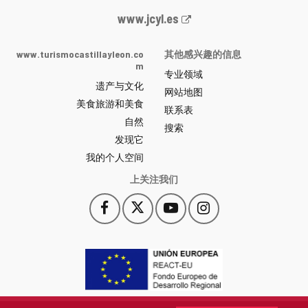
Junta
www.jcyl.es
de
Castilla
www.turismocastillayleon.co
其他感兴趣的信息
y
m
专业领域
León
遗产与文化
网
网站地图
美食旅游和美食
站
联系表
自然
门
搜索
户
发现它
-
我的个人空间
上关注我们
Facebook
X
YouTube
Instagram
此
此
此
此
链
链
链
链
接
接
接
接
会
会
会
会
打
打
打
打
开
开
开
开
一
一
一
一