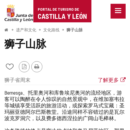
Portal
跳至内容
PORTAL DE TURISMO DE
菜
de
CASTILLA Y LEÓN
单
已
Turismo
关
开
遗产和文化
文化路线
狮子山脉
闭。
始
de
显
狮子山脉
示
Castilla
导
航
y
选
项
从
PDF
打
León
我
版
印
地
航
链
狮子省
周末
了解更多
的
本
点
线
接
笔
类
到
Bernesga、托里奥河和库鲁埃尼奥河的流经地区，游
记
本
型
外
客可以陶醉在令人惊叹的自然景观中，在维加塞韦拉
中
部
等城镇享受活跃的旅游活动，或探索罗马式宝藏：圣
添
网
玛丽亚德阿尔巴斯教堂。沿途同样不容错过的是瓦尔
加/
站
波克罗洞穴，以及费多德西涅拉的广阔山毛榉林。
删
除