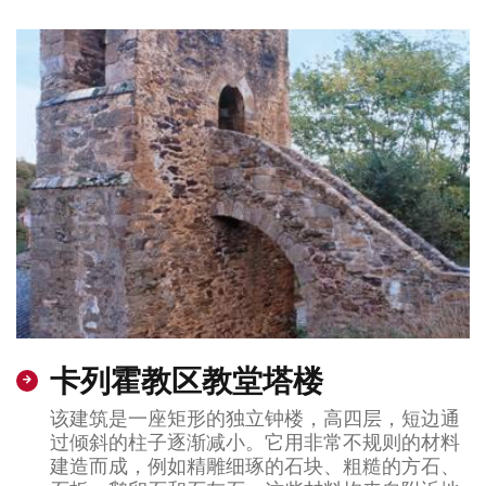
卡列霍教区教堂塔楼
该建筑是一座矩形的独立钟楼，高四层，短边通
过倾斜的柱子逐渐减小。它用非常不规则的材料
建造而成，例如精雕细琢的石块、粗糙的方石、