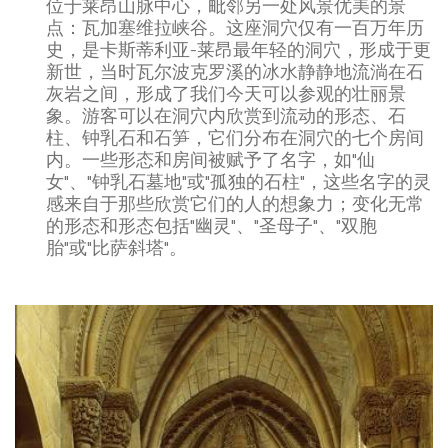
位于莱昂山脉中心，毗邻另一处风景优美的景
点：瓦加塞维拉峡谷。这座洞穴仅有一百万年历
史，是卡斯蒂利亚-莱昂最年轻的洞穴，形成于更
新世，当时瓦尔波克罗溪的冰水静静地流淌在石
灰岩之间，形成了我们今天可以参观的壮丽景
象。游客可以在洞穴内欣赏到流动的形态、石
柱、钟乳石和石笋，它们分布在洞穴的七个房间
内。一些形态和房间被赋予了名字，如"仙
女"、"钟乳石墓地"或"孤独的石柱"，这些名字的灵
感来自于那些欣赏它们的人的想象力；变化无常
的形态和形态包括"幽灵"、"圣母子"、"双胞
胎"或"比萨斜塔"。