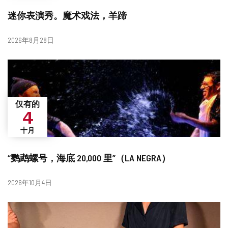
迷你表演秀。魔术戏法，羊蹄
日
2026年8月28日
期
仅有的
4
十月
“鹦鹉螺号，海底 20,000 里”（LA NEGRA）
日
2026年10月4日
期