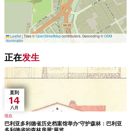
Leaflet
|
Tiles ©
OpenStreetMap
contributors. Geocoding ©
OSM
Nominatim
正在
发生
直到
14
八月
现在
巴利亚多利德省历史档案馆举办“守护森林：巴利亚
多利德省的森林房屋”展览