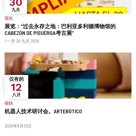
30
九月
现在
展览：“过去永存之地：巴利亚多利德博物馆的
CABEZÓN DE PISUERGA考古展”
什
日
1 一月 30 九月 2026
么
期
时
候？
仅有的
12
八月
很快
机器人技术研讨会。ARTEBÓTICO
什
日
2026年8月12日
么
期
时