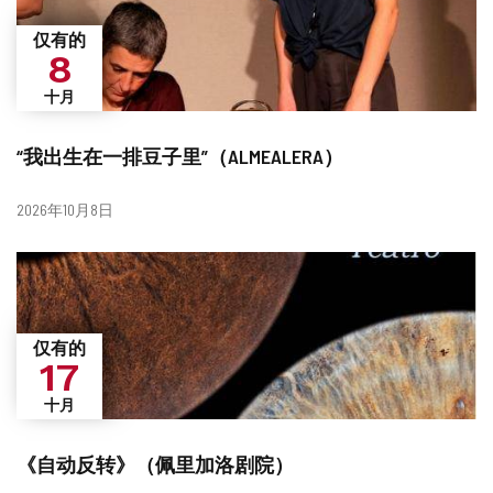
仅有的
8
十月
“我出生在一排豆子里”（ALMEALERA）
日
2026年10月8日
期
仅有的
17
十月
《自动反转》（佩里加洛剧院）