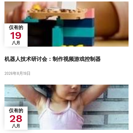
候？
仅有的
19
八月
机器人技术研讨会：制作视频游戏控制器
日
2026年8月19日
期
仅有的
28
八月