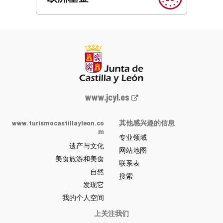
Junta
www.jcyl.es
de
Castilla
www.turismocastillayleon.co
其他感兴趣的信息
y
m
专业领域
León
遗产与文化
网
网站地图
美食旅游和美食
站
联系表
自然
门
搜索
户
发现它
-
我的个人空间
上关注我们