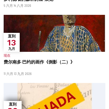
什
日
5 六月 14 八月 2026
么
期
时
候？
直到
13
九月
现在
费尔南多·巴约的画作《倒影（二）》
什
日
11 六月 13 九月 2026
么
期
时
候？
直到