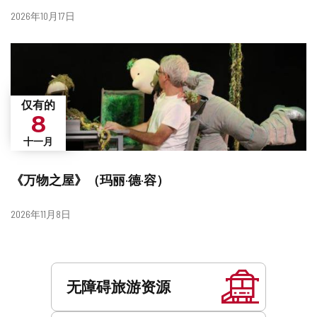
日
2026年10月17日
期
仅有的
8
十一月
《万物之屋》（玛丽·德·容）
日
2026年11月8日
期
服
务
无障碍旅游资源