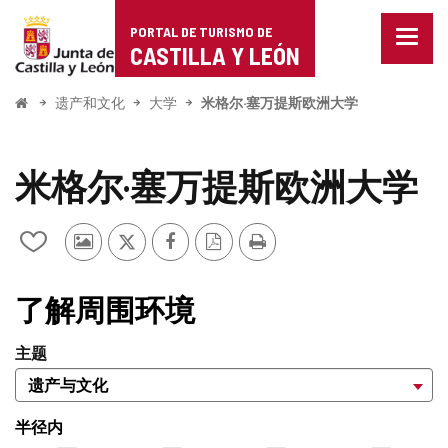
Portal
跳至内容
PORTAL DE TURISMO DE
菜
de
CASTILLA Y LEÓN
单
已
Turismo
关
开
遗产和文化
大学
米格尔·塞万提斯欧洲大学
闭。
始
de
显
示
Castilla
米格尔·塞万提斯欧洲大学
导
航
y
选
其
推
Facebook
PDF
打
项
从
León
他
特
版
印
我
游
本
的
客
笔
了解周围环境
的
记
照
本
主题
片
中
添
加/
删
半径内
除