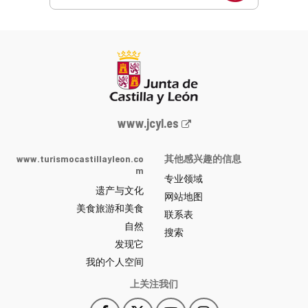
Junta
www.jcyl.es
de
Castilla
www.turismocastillayleon.co
其他感兴趣的信息
y
m
专业领域
León
遗产与文化
网
网站地图
美食旅游和美食
站
联系表
自然
门
搜索
户
发现它
-
我的个人空间
上关注我们