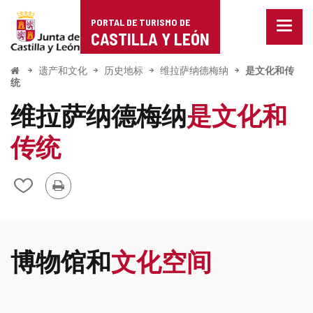
Portal
跳至内容
PORTAL DE TURISMO DE
菜
de
CASTILLA Y LEÓN
单
已
Turismo
关
开
遗产和文化
历史地标
维拉萨纳德梅纳
是文化和传
始
闭。
统
de
显
维拉萨纳德梅纳
是文化和
示
Castilla
导
航
传统
y
选
项
León
打
从
印
我
的
笔
记
博物馆和
文化空间
本
中
添
加/
删