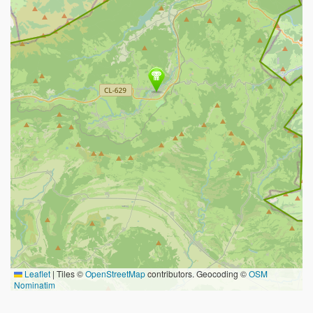
Leaflet
|
Tiles ©
OpenStreetMap
contributors. Geocoding ©
OSM
Nominatim