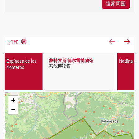
搜索周围
8
上一页
下
打印
结
果
博
Espinosa de los
蒙特罗斯·德尔雷博物馆
Medina de
物
博
其他博物馆
Monteros
馆
物
馆
类
型
跳
+
过
地
−
图