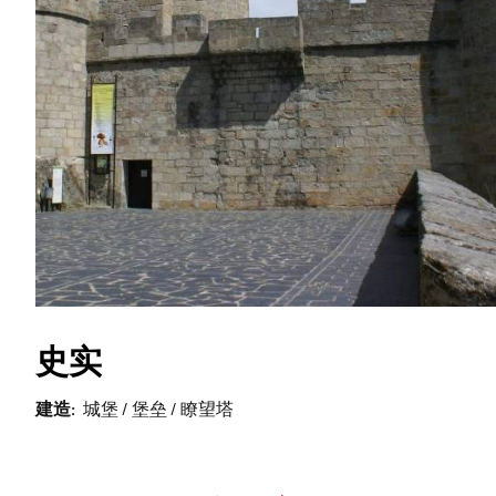
史实
建造
城堡 / 堡垒 / 瞭望塔