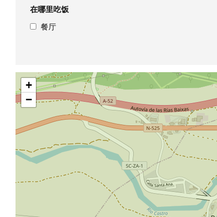
在哪里吃饭
餐厅
跳
+
过
地
−
图