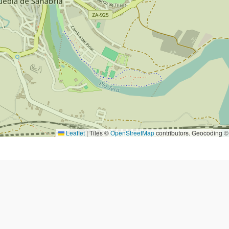
Leaflet
|
Tiles ©
OpenStreetMap
contributors. Geocoding 