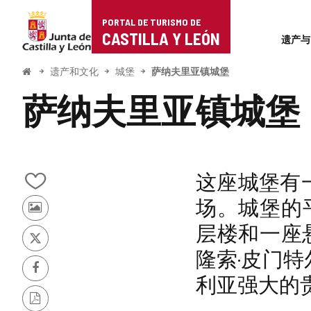
Portal
跳至内容
PORTAL DE TURISMO DE
Superi
de
CASTILLA Y LEÓN
遗产与
Turismo
开
遗产和文化
城堡
萨纳夫里亚镇城堡
始
de
萨纳夫里亚镇城堡
Castilla
y
León
这座城堡有
从
场。城堡的
我
其
的
层楼和一座悬
他
笔
游
记
推
隆索·皮门特尔 
客
本
特
的
中
Facebook
利亚强大的
照
添
片
加/
PDF