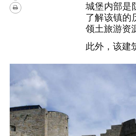
删
版
城堡内部是
除
本
打
了解该镇的
印
领土旅游资
此外，该建
图
片
库