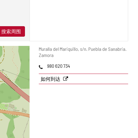
搜索周围
邮
Muralla del Mariquillo, s/n.
Puebla de Sanabria.
寄
Zamora
地
电
980 620 734
址
话
如何到达