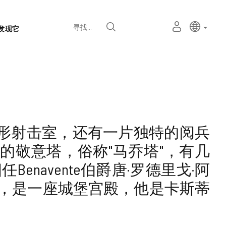
语
主动语
中文
我
寻找
发现它
言
的
个
选
人
择
空
器
间
形射击室，还有一片独特的阅兵
的敬意塔，俗称"马乔塔"，有几
enavente伯爵唐·罗德里戈·阿
ntel) 建造，是一座城堡宫殿，他是卡斯蒂