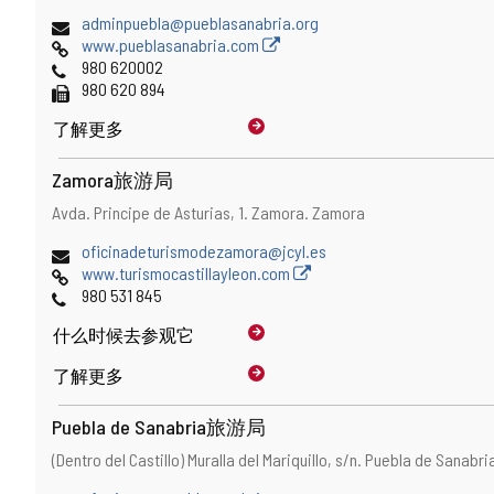
址
寄
电
adminpuebla@pueblasanabria.org
地
子
网
www.pueblasanabria.com
址
邮
页
电
980 620002
件
话
传
980 620 894
地
真
了解更多
址
Zamora旅游局
地
邮
Avda. Principe de Asturias, 1.
Zamora.
Zamora
址
寄
电
oficinadeturismodezamora@jcyl.es
地
子
网
www.turismocastillayleon.com
址
邮
页
电
980 531 845
件
话
什么时候
去参观它
地
址
了解更多
Puebla de Sanabria旅游局
地
邮
(Dentro del Castillo) Muralla del Mariquillo, s/n.
Puebla de Sanabri
址
寄