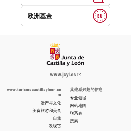
欧洲基金
Junta
www.jcyl.es
de
Castilla
www.turismocastillayleon.co
其他感兴趣的信息
y
m
专业领域
León
遗产与文化
网
网站地图
美食旅游和美食
站
联系表
自然
门
搜索
户
发现它