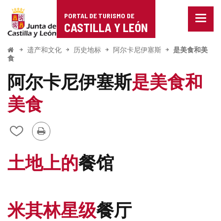
Portal
跳至内容
PORTAL DE TURISMO DE
菜
de
CASTILLA Y LEÓN
单
已
Turismo
关
开
遗产和文化
历史地标
阿尔卡尼伊塞斯
是美食和美
始
闭。
食
de
显
阿尔卡尼伊塞斯
是美食和
示
Castilla
导
航
美食
y
选
项
León
打
从
印
我
的
土地上的
餐馆
笔
记
本
中
添
米其林星级
餐厅
加/
删