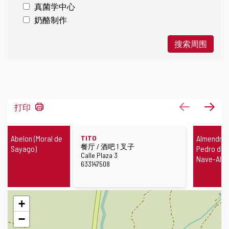
真菌学中心
奶酪制作
搜索周围
98
上一页
下
打印
结
果
餐
Abelon (Moral de
TITO
Almendra 
厅
盖
餐厅 / 酒吧 1 叉子
Sayago)
Pedro de l
伊
街
Calle Plaza 3
Nave-Alm
道
电
633147508
话
跳
+
过
地
−
图