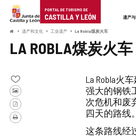
Portal
跳至内容
PORTAL DE TURISMO DE
Superi
de
CASTILLA Y LEÓN
遗产与
Turismo
开
遗产和文化
工业遗产
La Robla煤炭火车
始
de
LA ROBLA煤炭火车
Castilla
y
León
La Rob
从
强大的钢铁
我
其
的
次危机和废弃
他
笔
游
记
PDF
四天的路线
客
本
版
的
中
本
打
照
添
印
这条路线经过许
片
加/