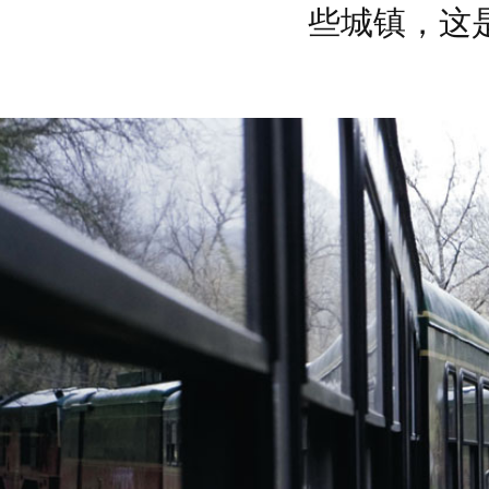
删
些城镇，这
除
幻
图
灯
片
片
数
量:
库
2