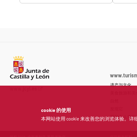
www.turism
遗产与文化
Junta
www.jcyl.es
美食旅游和美
de
Castilla
自然
y
发现它
cookie 的使用
León
我的个人空间
本网站使用 cookie 来改善您的浏览体验。详
网
站
门
版权 2026 - 卡斯蒂利亚-莱昂省政府
保留所有权利