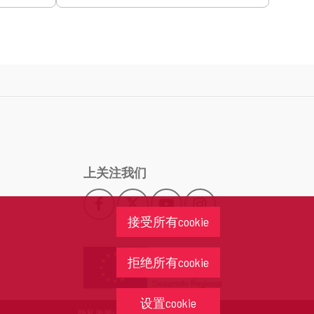
上关注我们
Facebook
X
YouTube
Instagram
此
此
此
此
接受所有cookie
链
链
链
链
接
接
接
接
会
会
会
会
拒绝所有cookie
打
打
打
打
开
开
开
开
一
一
一
一
设置cookie
个
个
个
个
隐私政策
网站可访问性
法律警告