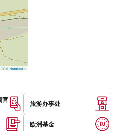
©
OSM Nominatim
局官
旅游办事处
欧洲基金