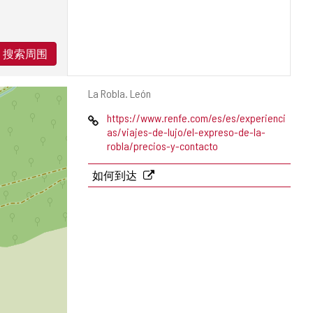
搜索周围
邮
La Robla.
León
寄
网
https://www.renfe.com/es/es/experienci
地
页
as/viajes-de-lujo/el-expreso-de-la-
址
robla/precios-y-contacto
如何到达