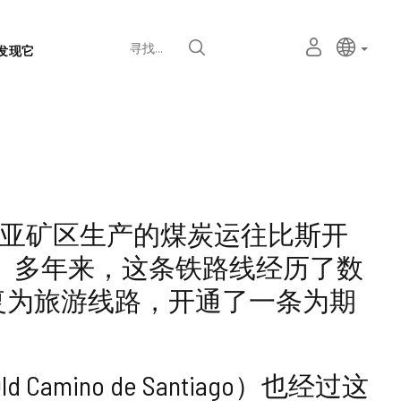
语
主动语
中文
我
寻找
发现它
言
的
个
选
人
择
空
器
间
和帕伦西亚矿区生产的煤炭运往比斯开
。多年来，这条铁路线经历了数
将其恢复为旅游线路，开通了一条为期
no de Santiago）也经过这