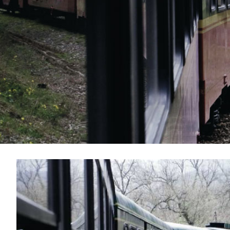
滑
动
1
图
de
2
片
库