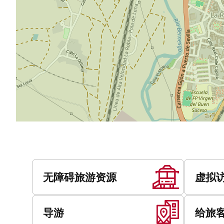
服
务
无障碍旅游资源
虚拟
导游
给旅