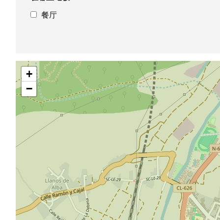
餐厅
跳
+
过
地
−
图