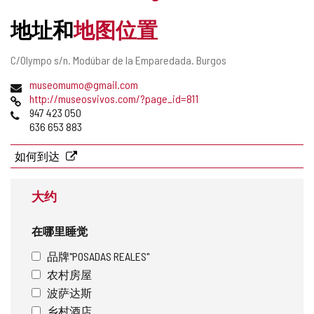
地址和
地图位置
邮
C/Olympo s/n.
Modúbar de la Emparedada.
Burgos
寄
电
museomumo@gmail.com
地
子
网
http://museosvivos.com/?page_id=811
址
邮
页
电
947 423 050
件
话
636 653 883
地
址
如何到达
大约
在哪里睡觉
品牌"POSADAS REALES"
农村房屋
波萨达斯
乡村酒店