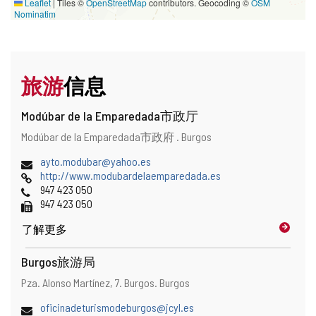
Leaflet
|
Tiles ©
OpenStreetMap
contributors. Geocoding ©
OSM
Nominatim
旅游
信息
Modúbar de la Emparedada市政厅
地
邮
Modúbar de la Emparedada市政府 .
Burgos
址
寄
和
电
ayto.modubar@yahoo.es
地
地
子
网
http://www.modubardelaemparedada.es
址
图
邮
页
电
947 423 050
位
件
话
传
947 423 050
置
地
真
了解更多
址
Burgos旅游局
地
邮
Pza. Alonso Martínez, 7.
Burgos.
Burgos
址
寄
和
电
oficinadeturismodeburgos@jcyl.es
地