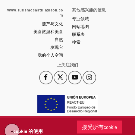
de
Castilla
www.turismocastillayleon.co
其他感兴趣的信息
y
m
专业领域
León
遗产与文化
网
网站地图
美食旅游和美食
站
联系表
自然
门
搜索
户
发现它
-
我的个人空间
上关注我们
Facebook
X
YouTube
Instagram
此
此
此
此
链
链
链
链
接
接
接
接
会
会
会
会
打
打
打
打
开
开
开
开
一
一
一
一
个
个
个
个
接受所有cookie
新
新
新
新
cookie 的使用
"回
窗
窗
窗
窗