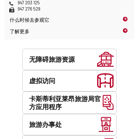
地
子
电
947 203 125
址
图
邮
话
传
947 276 529
位
件
真
置
什么时候
去参观它
地
址
了解更多
服
务
无障碍旅游资源
虚拟访问
卡斯蒂利亚莱昂旅游局官
方应用程序
旅游办事处