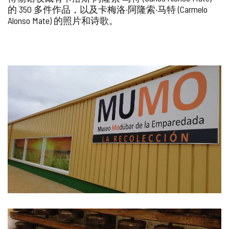
加/
的 350 多件作品，以及卡梅洛·阿隆索·马特 (Carmelo
删
Alonso Mate) 的照片和诗歌。
除
图
片
库