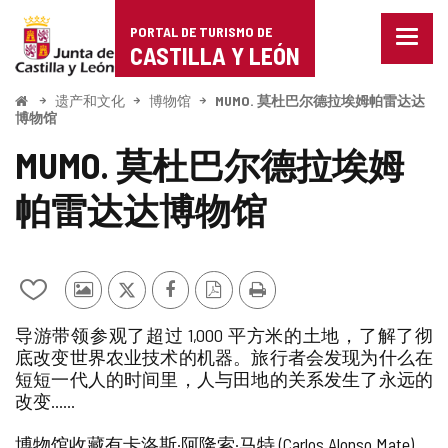
Portal
跳至内容
PORTAL DE TURISMO DE
菜
de
CASTILLA Y LEÓN
单
已
Turismo
关
开
遗产和文化
博物馆
MUMO. 莫杜巴尔德拉埃姆帕雷达达
始
闭。
博物馆
de
显
MUMO. 莫杜巴尔德拉埃姆
示
Castilla
导
航
帕雷达达博物馆
y
选
项
León
从
其
推
Facebook
PDF
打
我
他
特
版
印
导游带领参观了超过 1,000 平方米的土地，了解了彻
的
游
本
底改变世界农业技术的机器。旅行者会发现为什么在
笔
客
短短一代人的时间里，人与田地的关系发生了永远的
记
的
本
照
改变……
中
片
添
博物馆收藏有卡洛斯·阿隆索·马特 (Carlos Alonso Mate)