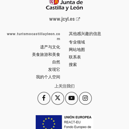
Junta
www.jcyl.es
de
Castilla
www.turismocastillayleon.co
其他感兴趣的信息
y
m
专业领域
León
遗产与文化
网
网站地图
美食旅游和美食
站
联系表
自然
门
搜索
户
发现它
-
我的个人空间
上关注我们
Facebook
X
YouTube
Instagram
此
此
此
此
链
链
链
链
接
接
接
接
会
会
会
会
打
打
打
打