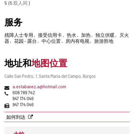
5
5
双人间
删
除
服务
残障人士专用
接受信用卡
热水
加热
独立供暖
灭火
器
花园 - 露台
中心位置
房内有电视
旅游胜地
地址和
地图位置
邮
Calle San Pedro, 1.
Santa María del Campo.
Burgos
寄
电
a.estabanez.a@hotmail.com
地
子
电
608 789 742
址
邮
话
947 174 046
件
传
947 174 046
地
真
址
如何到达
大约