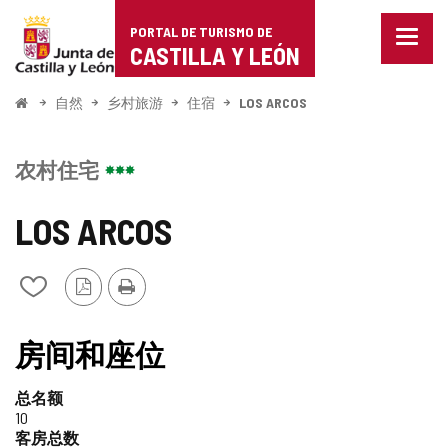
Portal
跳至内容
PORTAL DE TURISMO DE
菜
de
CASTILLA Y LEÓN
单
已
Turismo
关
开
自然
乡村旅游
住宿
LOS ARCOS
闭。
始
de
显
示
Castilla
农村住宅
导
航
y
选
LOS ARCOS
项
León
PDF
打
从
版
印
我
本
的
笔
房间和座位
记
本
总名额
中
10
添
客房总数
加/