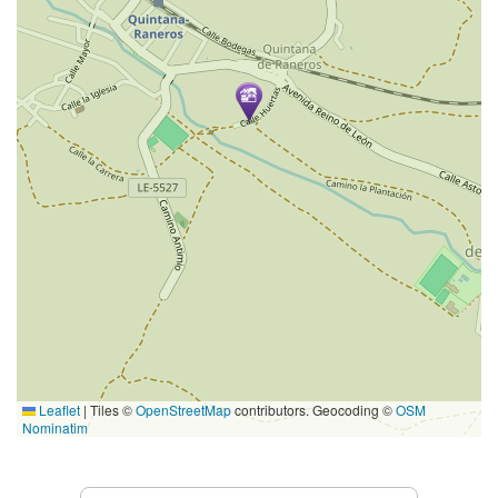
Leaflet
|
Tiles ©
OpenStreetMap
contributors. Geocoding ©
OSM
Nominatim
服