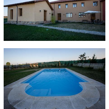
库
删
除