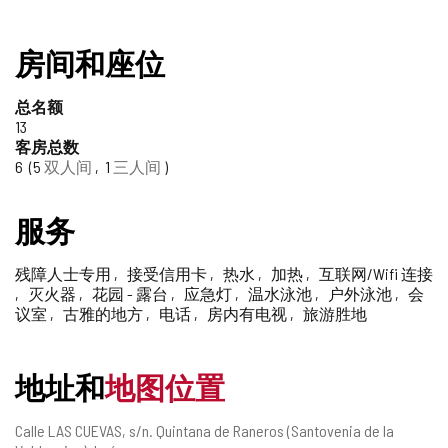
房间和座位
总名额
13
客房总数
6
5
双人间
1
三人间
服务
残障人士专用
接受信用卡
热水
加热
互联网/Wifi 连接
灭火器
花园 - 露台
应急灯
温水泳池
户外泳池
会
议室
古雅的地方
电话
房内有电视
旅游胜地
地址和
地图位置
邮
Calle LAS CUEVAS, s/n.
Quintana de Raneros (Santovenia de la