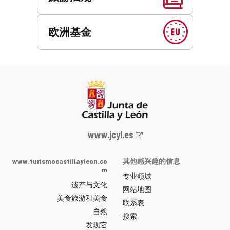
欧洲基金
Junta
www.jcyl.es
de
Castilla
www.turismocastillayleon.co
其他感兴趣的信息
y
m
专业领域
León
遗产与文化
网
网站地图
美食旅游和美食
站
联系表
自然
门
搜索
户
发现它