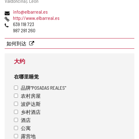
寄
Valdoncina).
León
地
电
info@elbarreal.es
址
子
网
http://www.elbarreal.es
邮
页
电
639 118 723
件
话
987 281 260
地
址
如何到达
大约
在哪里睡觉
品牌"POSADAS REALES"
农村房屋
波萨达斯
乡村酒店
酒店
公寓
露营地