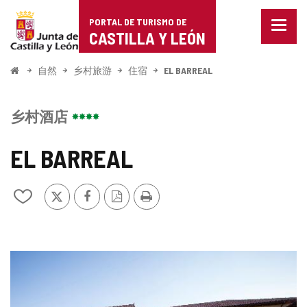
Portal
跳至内容
PORTAL DE TURISMO DE
菜
de
CASTILLA Y LEÓN
单
已
Turismo
关
开
自然
乡村旅游
住宿
EL BARREAL
闭。
始
de
显
示
Castilla
乡村酒店
导
航
y
选
EL BARREAL
项
León
推
Facebook
PDF
打
从
特
版
印
我
本
的
笔
记
图
本
中
片
添
加/