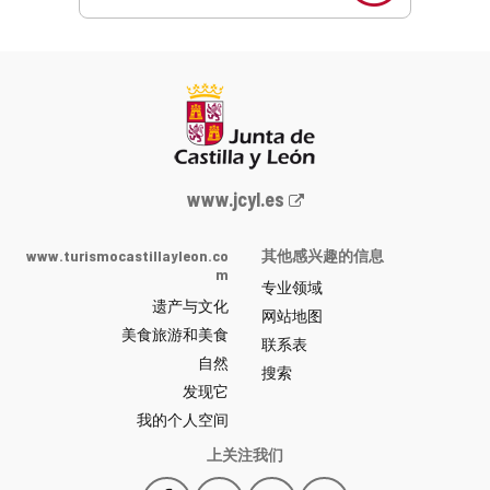
Junta
www.jcyl.es
de
Castilla
www.turismocastillayleon.co
其他感兴趣的信息
y
m
专业领域
León
遗产与文化
网
网站地图
美食旅游和美食
站
联系表
自然
门
搜索
户
发现它
-
我的个人空间
上关注我们