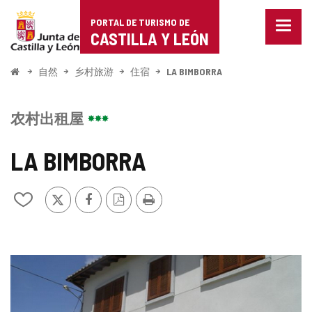
Portal
跳至内容
PORTAL DE TURISMO DE
菜
de
CASTILLA Y LEÓN
单
已
Turismo
关
开
自然
乡村旅游
住宿
LA BIMBORRA
闭。
始
de
显
示
Castilla
农村出租屋
导
航
y
选
LA BIMBORRA
项
León
推
Facebook
PDF
打
从
特
版
印
我
本
的
笔
记
图
本
中
片
添
加/