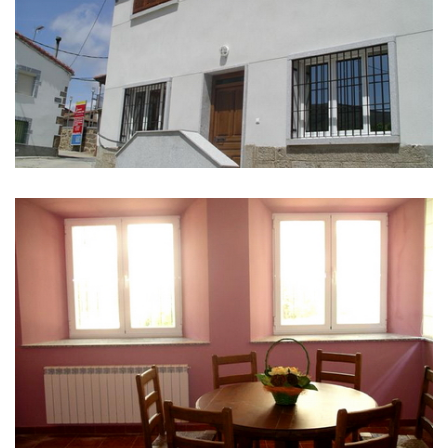
库
删
除