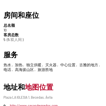
房间和座位
总名额
10
客房总数
5
5
双人间
服务
热水
加热
独立供暖
灭火器
中心位置
古雅的地方
电话
高海拔山区
旅游胜地
地址和
地图位置
邮
Plaza LA IGLESIA 1.
Becedas.
Ávila
寄
网
http://www.casasdegredos.com