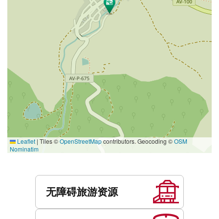
Leaflet
|
Tiles ©
OpenStreetMap
contributors. Geocoding ©
OSM
Nominatim
服
务
无障碍旅游资源