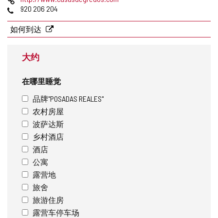
地
页
电
920 206 204
址
话
如何到达
大约
在哪里睡觉
品牌"POSADAS REALES"
农村房屋
波萨达斯
乡村酒店
酒店
公寓
露营地
旅舍
旅游住房
露营车停车场