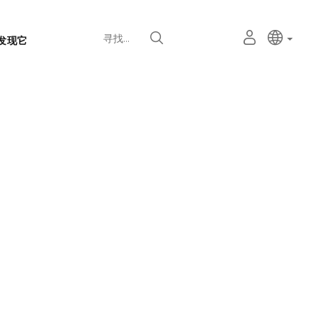
语
主动语
中文
我
寻找
发现它
言
的
个
选
人
择
空
器
间