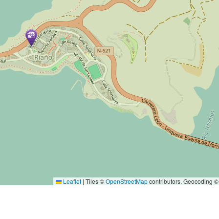
Leaflet
|
Tiles ©
OpenStreetMap
contributors. Geocoding 