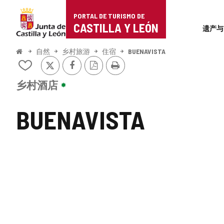
Portal
跳至内容
PORTAL DE TURISMO DE
Superi
de
CASTILLA Y LEÓN
遗产与
Turismo
开
自然
乡村旅游
住宿
BUENAVISTA
始
推
Facebook
PDF
打
de
从
特
版
印
我
本
Castilla
的
乡村酒店
笔
y
记
BUENAVISTA
本
León
中
添
加/
删
除
图
片
库