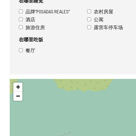
在哪里睡觉
品牌"POSADAS REALES"
农村房屋
酒店
公寓
旅游住房
露营车停车场
在哪里吃饭
餐厅
跳
+
过
地
−
图