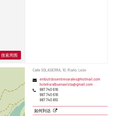
搜索周围
邮
Calle SOLASIERRA, 10.
Riaño.
León
寄
电
embutidosentrevarales@hotmail.com
地
子
hotelruralbuenavista@gmail.com
址
邮
电
987 740 616
件
话
987 740 616
地
987 740 810
址
如何到达