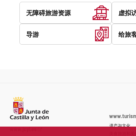
服
务
无障碍旅游资源
虚拟
导游
给旅
www.turism
遗产与文化
Junta
www.jcyl.es
美食旅游和美
de