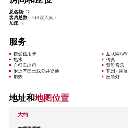
总名额
12
客房总数
6
6
双人间
加床
2
服务
接受信用卡
互联网/Wif
热水
传真
自行车出租
背景音乐
附近有巴士或公共交通
花园 - 露台
加热
应急灯
地址和
地图位置
大约