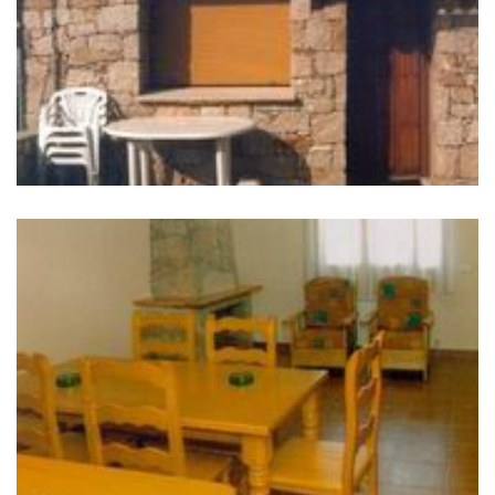
库
删
除