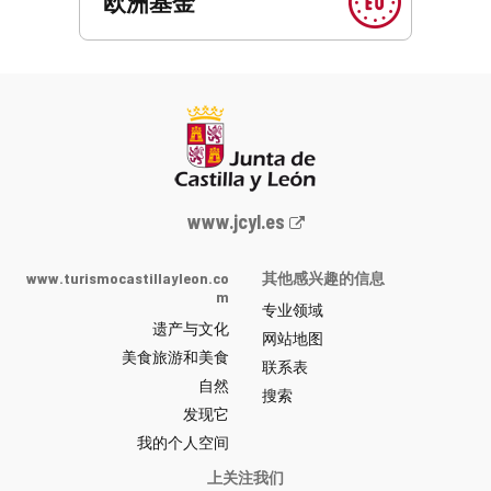
欧洲基金
Junta
www.jcyl.es
de
Castilla
www.turismocastillayleon.co
其他感兴趣的信息
y
m
专业领域
León
遗产与文化
网
网站地图
美食旅游和美食
站
联系表
自然
门
搜索
户
发现它
-
我的个人空间
上关注我们