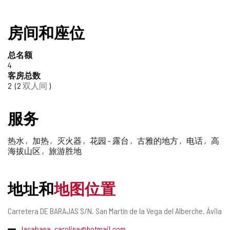
房间和座位
总名额
4
客房总数
2
2
双人间
服务
热水
加热
灭火器
花园 - 露台
古雅的地方
电话
高
海拔山区
旅游胜地
地址和
地图位置
邮
Carretera DE BARAJAS S/N.
San Martín de la Vega del Alberche.
Ávila
寄
电
lacabana_carolina@hotmail.com