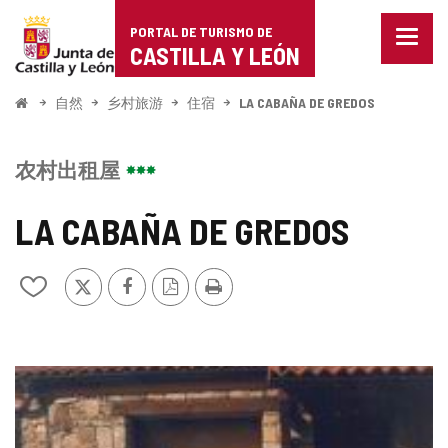
Portal
跳至内容
PORTAL DE TURISMO DE
菜
de
CASTILLA Y LEÓN
单
已
Turismo
关
开
自然
乡村旅游
住宿
LA CABAÑA DE GREDOS
闭。
始
de
显
示
Castilla
农村出租屋
导
航
y
选
LA CABAÑA DE GREDOS
项
León
推
Facebook
PDF
打
从
特
版
印
我
本
的
笔
记
图
本
中
片
添
加/