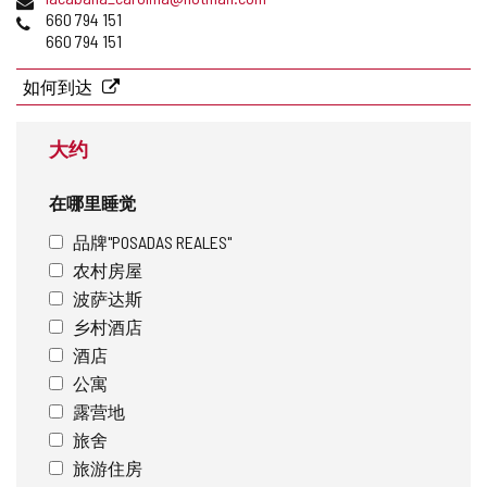
地
子
电
660 794 151
址
邮
话
660 794 151
件
地
如何到达
址
大约
在哪里睡觉
品牌"POSADAS REALES"
农村房屋
波萨达斯
乡村酒店
酒店
公寓
露营地
旅舍
旅游住房