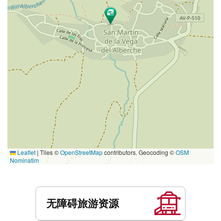
Leaflet
|
Tiles ©
OpenStreetMap
contributors. Geocoding ©
OSM
Nominatim
服
务
无障碍旅游资源