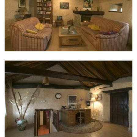
库
删
除