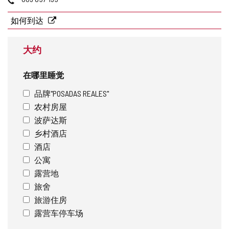
地
话
址
如何到达
大约
在哪里睡觉
品牌"POSADAS REALES"
农村房屋
波萨达斯
乡村酒店
酒店
公寓
露营地
旅舍
旅游住房
露营车停车场