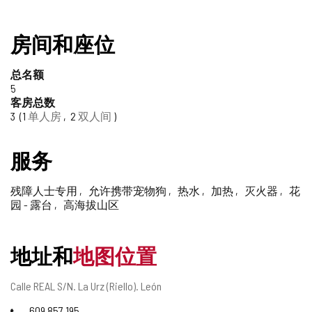
房间和座位
总名额
5
客房总数
3
1
单人房
2
双人间
服务
残障人士专用
允许携带宠物狗
热水
加热
灭火器
花
园 - 露台
高海拔山区
地址和
地图位置
邮
Calle REAL S/N.
La Urz (Riello).
León
寄
电
609 857 195