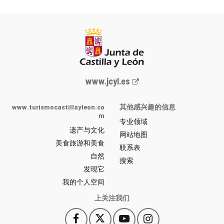
Junta
www.jcyl.es
de
Castilla
www.turismocastillayleon.co
其他感兴趣的信息
y
m
专业领域
León
遗产与文化
网
网站地图
美食旅游和美食
站
联系表
自然
门
搜索
户
发现它
-
我的个人空间
上关注我们
Facebook
X
YouTube
Instagram
此
此
此
此