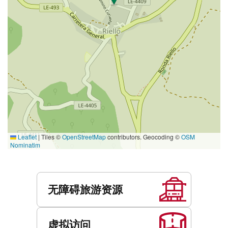
Leaflet
|
Tiles ©
OpenStreetMap
contributors. Geocoding ©
OSM
Nominatim
服
务
无障碍旅游资源
虚拟访问