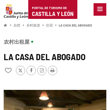
Portal
跳至内容
PORTAL DE TURISMO DE
菜
de
CASTILLA Y LEÓN
单
已
Turismo
关
开
自然
乡村旅游
住宿
LA CASA DEL ABOGADO
闭。
始
de
显
示
Castilla
农村出租屋
导
航
y
选
LA CASA DEL ABOGADO
项
León
推
Facebook
PDF
打
从
特
版
印
我
本
的
笔
记
图
本
中
片
添
加/