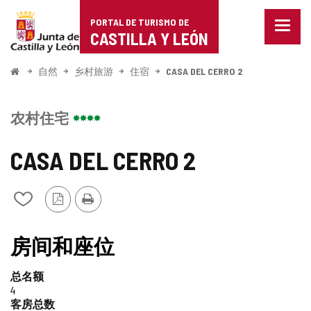
Portal
跳至内容
PORTAL DE TURISMO DE
菜
de
CASTILLA Y LEÓN
单
已
Turismo
关
开
自然
乡村旅游
住宿
CASA DEL CERRO 2
闭。
始
de
显
示
Castilla
农村住宅
导
航
y
选
CASA DEL CERRO 2
项
León
PDF
打
从
版
印
我
本
的
笔
房间和座位
记
本
总名额
中
4
添
客房总数
加/