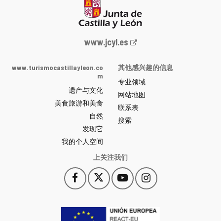
Junta
www.jcyl.es
de
Castilla
www.turismocastillayleon.co
其他感兴趣的信息
y
m
专业领域
León
遗产与文化
网
网站地图
美食旅游和美食
站
联系表
自然
门
搜索
户
发现它
-
我的个人空间
上关注我们
Facebook
X
YouTube
Instagram
此
此
此
此
链
链
链
链
接
接
接
接
会
会
会
会