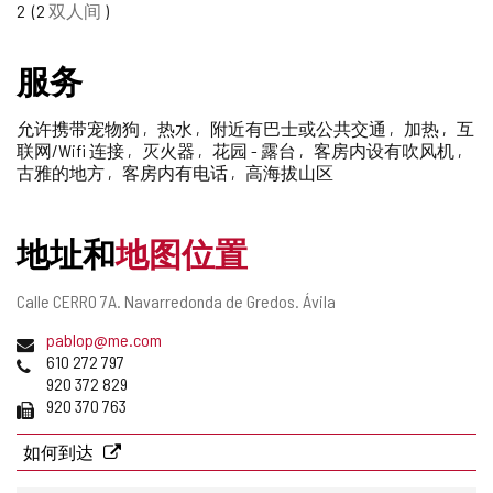
2
2
双人间
删
除
服务
允许携带宠物狗
热水
附近有巴士或公共交通
加热
互
联网/Wifi 连接
灭火器
花园 - 露台
客房内设有吹风机
古雅的地方
客房内有电话
高海拔山区
地址和
地图位置
邮
Calle CERRO 7A.
Navarredonda de Gredos.
Ávila
寄
电
pablop@me.com
地
子
电
610 272 797
址
邮
话
920 372 829
件
传
920 370 763
地
真
址
如何到达