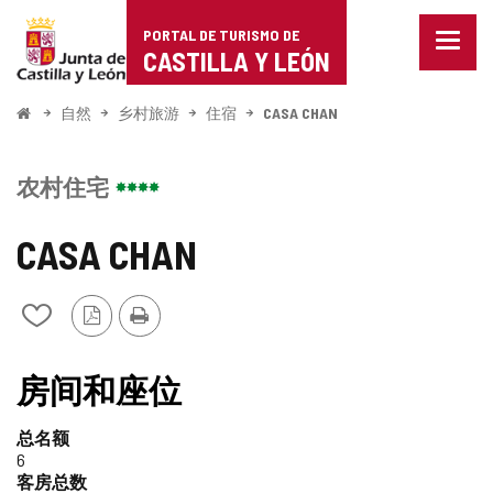
Portal
跳至内容
PORTAL DE TURISMO DE
菜
de
CASTILLA Y LEÓN
单
已
Turismo
关
开
自然
乡村旅游
住宿
CASA CHAN
闭。
始
de
显
示
Castilla
农村住宅
导
航
y
选
CASA CHAN
项
León
PDF
打
从
版
印
我
本
的
笔
房间和座位
记
本
总名额
中
6
添
客房总数
加/