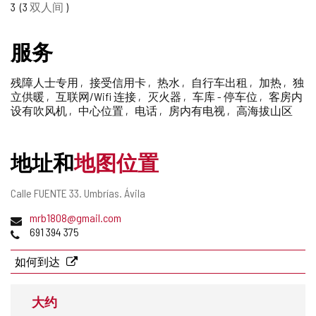
3
3
双人间
删
除
服务
残障人士专用
接受信用卡
热水
自行车出租
加热
独
立供暖
互联网/Wifi 连接
灭火器
车库 - 停车位
客房内
设有吹风机
中心位置
电话
房内有电视
高海拔山区
地址和
地图位置
邮
Calle FUENTE 33.
Umbrías.
Ávila
寄
电
mrb1808@gmail.com
地
子
电
691 394 375
址
邮
话
件
如何到达
地
址
大约