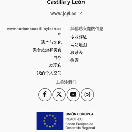
Junta
www.jcyl.es
de
Castilla
www.turismocastillayleon.co
其他感兴趣的信息
y
m
专业领域
León
遗产与文化
网
网站地图
美食旅游和美食
站
联系表
自然
门
搜索
户
发现它
-
我的个人空间
上关注我们
Facebook
X
YouTube
Instagram
此
此
此
此
链
链
链
链
接
接
接
接
会
会
会
会
打
打
打
打
开
开
开
开