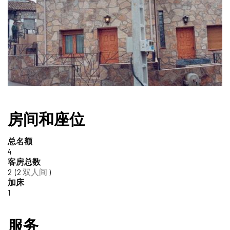
库
删
除
房间和座位
总名额
4
客房总数
2
2
双人间
加床
1
服务