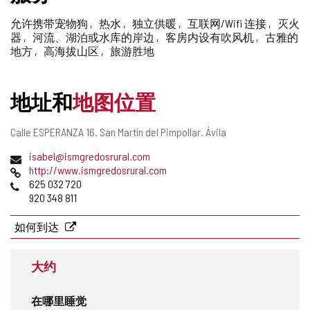
允许携带宠物狗
热水
独立供暖
互联网/Wifi 连接
灭火
器
河流、湖泊或水库的岸边
客房内设有吹风机
古雅的
地方
高海拔山区
旅游胜地
地址和
地图位置
邮
Calle ESPERANZA 16.
San Martín del Pimpollar.
Ávila
寄
电
isabel@ismgredosrural.com
地
子
网
http://www.ismgredosrural.com
址
邮
页
电
625 032 720
件
话
920 348 811
地
址
如何到达
大约
在哪里睡觉