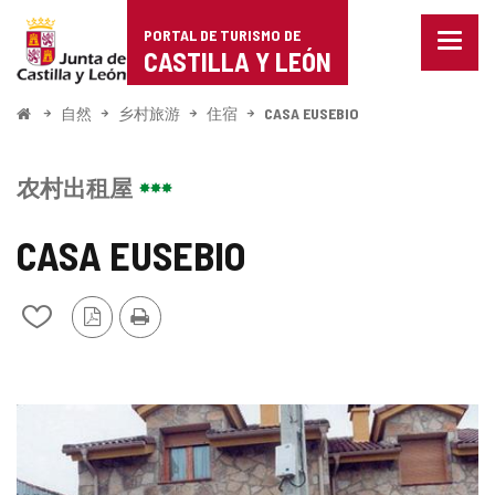
Portal
跳至内容
PORTAL DE TURISMO DE
菜
de
CASTILLA Y LEÓN
单
已
Turismo
关
开
自然
乡村旅游
住宿
CASA EUSEBIO
闭。
始
de
显
示
Castilla
农村出租屋
导
航
y
选
CASA EUSEBIO
项
León
PDF
打
从
版
印
我
本
的
笔
记
图
本
中
片
添
加/