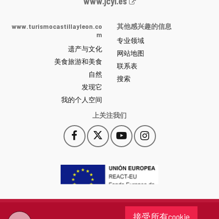
Junta
www.jcyl.es
de
Castilla
www.turismocastillayleon.co
其他感兴趣的信息
y
m
专业领域
León
遗产与文化
网
网站地图
美食旅游和美食
站
联系表
自然
门
搜索
户
发现它
-
我的个人空间
上关注我们
Facebook
X
YouTube
Instagram
此
此
此
此
链
链
链
链
接
接
接
接
会
会
会
会
打
打
打
打
开
开
开
开
一
一
一
一
个
个
个
个
接受所有cookie
新
新
新
新