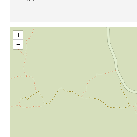
跳
+
过
地
−
图