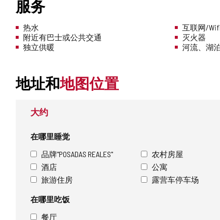
服务
热水
互联网/Wif
附近有巴士或公共交通
灭火器
独立供暖
河流、湖
地址和
地图位置
大约
在哪里睡觉
品牌"POSADAS REALES"
农村房屋
酒店
公寓
旅游住房
露营车停车场
在哪里吃饭
餐厅