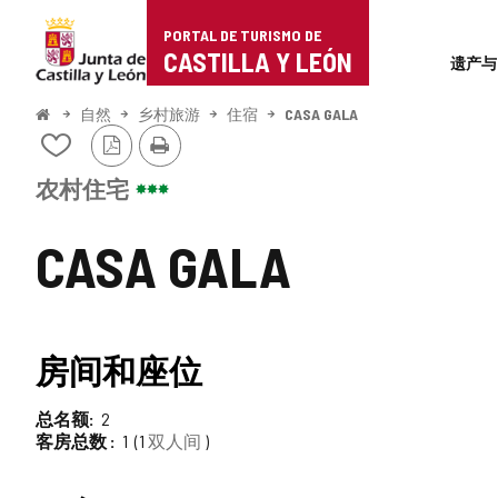
Portal
跳至内容
PORTAL DE TURISMO DE
Superi
de
CASTILLA Y LEÓN
遗产与
Turismo
开
自然
乡村旅游
住宿
CASA GALA
始
PDF
打
de
从
版
印
我
本
Castilla
的
农村住宅
笔
y
记
CASA GALA
本
León
中
添
加/
删
房间和座位
除
总名额
2
客房总数
1
1
双人间