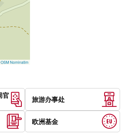
©
OSM Nominatim
局官
旅游办事处
欧洲基金