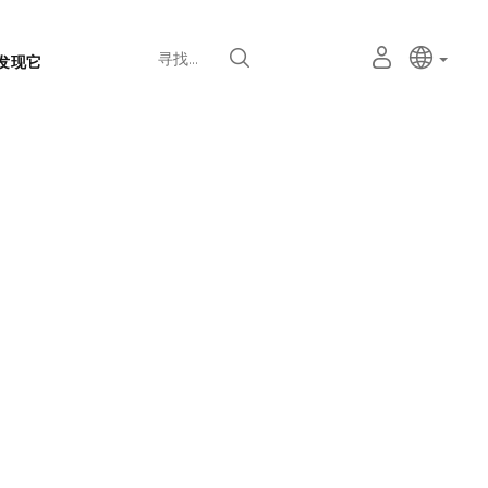
语
主动语
中文
我
寻找
发现它
言
的
个
选
人
择
空
器
间