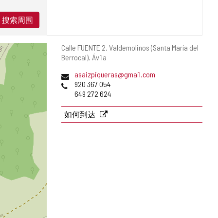
搜索周围
邮
Calle FUENTE 2.
Valdemolinos (Santa María del
寄
Berrocal).
Ávila
地
电
asaizpiqueras@gmail.com
址
子
电
920 367 054
邮
话
649 272 624
件
地
如何到达
址