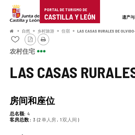
Portal
跳至内容
PORTAL DE TURISMO DE
Superi
de
CASTILLA Y LEÓN
遗产与
Turismo
开
自然
乡村旅游
住宿
LAS CASAS RURALES DE OLVIDO-
始
PDF
打
de
从
版
印
我
本
Castilla
的
农村住宅
笔
y
记
LAS CASAS RURALES
本
León
中
添
加/
删
房间和座位
除
总名额
4
客房总数
3
2
单人房
1
双人间