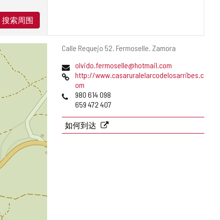
搜索周围
邮
Calle Requejo 52.
Fermoselle.
Zamora
寄
电
olvido.fermoselle@hotmail.com
地
子
网
http://www.casaruralelarcodelosarribes.c
址
邮
页
om
件
电
980 614 098
地
话
659 472 407
址
如何到达