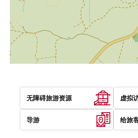
服
务
无障碍旅游资源
虚拟
导游
给旅