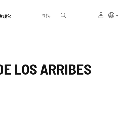
语
主动语
中文
我
寻找
发现它
言
的
个
选
人
择
空
器
间
DE LOS ARRIBES