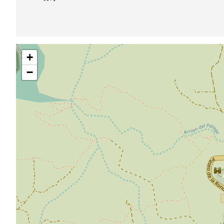
跳
+
过
地
−
图