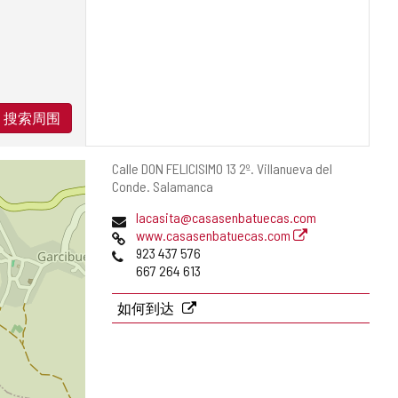
搜索周围
邮
Calle DON FELICISIMO 13 2º.
Villanueva del
寄
Conde.
Salamanca
地
电
lacasita@casasenbatuecas.com
址
子
网
www.casasenbatuecas.com
邮
页
电
923 437 576
件
话
667 264 613
地
址
如何到达