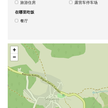
旅游住房
露营车停车场
在哪里吃饭
餐厅
跳
+
过
地
−
图