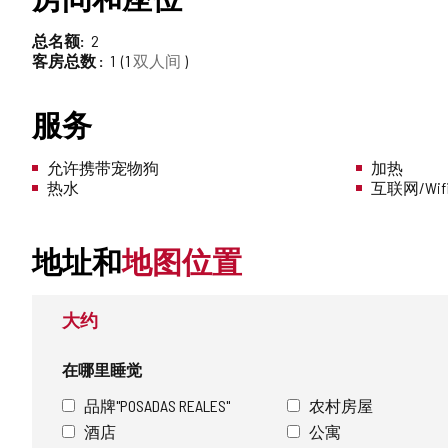
总名额
2
客房总数
1
1
双人间
服务
允许携带宠物狗
加热
热水
互联网/Wif
地址和
地图位置
大约
在哪里睡觉
品牌"POSADAS REALES"
农村房屋
酒店
公寓