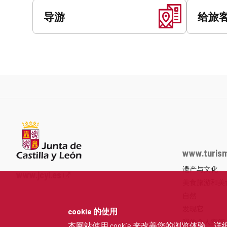
导游
给旅
www.turism
遗产与文化
Junta
www.jcyl.es
美食旅游和美
de
Castilla
自然
y
发现它
cookie 的使用
León
我的个人空间
本网站使用 cookie 来改善您的浏览体验。详