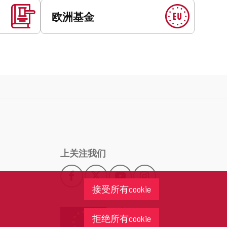
欧洲基金
上关注我们
Facebook
X
YouTube
Instagram
此
此
此
此
接受所有cookie
链
链
链
链
接
接
接
接
会
会
会
会
拒绝所有cookie
打
打
打
打