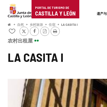
Portal
跳至内容
PORTAL DE TURISMO DE
Superi
de
CASTILLA Y LEÓN
遗产与
Turismo
开
自然
乡村旅游
住宿
LA CASITA I
始
推
Facebook
PDF
打
de
从
特
版
印
我
本
Castilla
的
农村出租屋
笔
y
记
LA CASITA I
本
León
中
添
加/
删
除
图
片
库