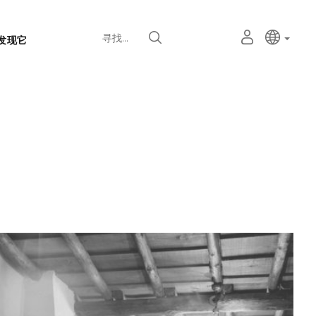
语
主动语
中文
我
寻找
发现它
言
的
个
选
人
择
空
器
间