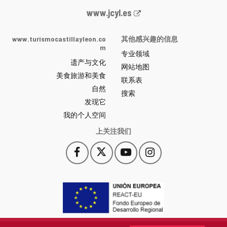
Junta
www.jcyl.es
de
Castilla
www.turismocastillayleon.co
其他感兴趣的信息
y
m
专业领域
León
遗产与文化
网
网站地图
美食旅游和美食
站
联系表
自然
门
搜索
户
发现它
-
我的个人空间
上关注我们
Facebook
X
YouTube
Instagram
此
此
此
此
链
链
链
链
接
接
接
接
会
会
会
会
打
打
打
打
开
开
开
开
一
一
一
一