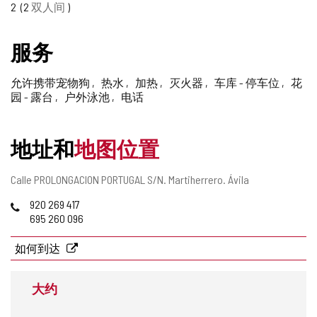
2
2
双人间
删
除
服务
允许携带宠物狗
热水
加热
灭火器
车库 - 停车位
花
园 - 露台
户外泳池
电话
地址和
地图位置
邮
Calle PROLONGACION PORTUGAL S/N.
Martiherrero.
Ávila
寄
电
920 269 417
地
话
695 260 096
址
如何到达
大约