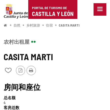
Portal
跳至内容
PORTAL DE TURISMO DE
菜
de
CASTILLA Y LEÓN
单
已
Turismo
关
开
自然
乡村旅游
住宿
CASITA MARTI
闭。
始
de
显
示
Castilla
农村出租屋
导
航
y
选
CASITA MARTI
项
León
PDF
打
从
版
印
我
本
的
笔
房间和座位
记
本
总名额
中
4
添
客房总数
加/