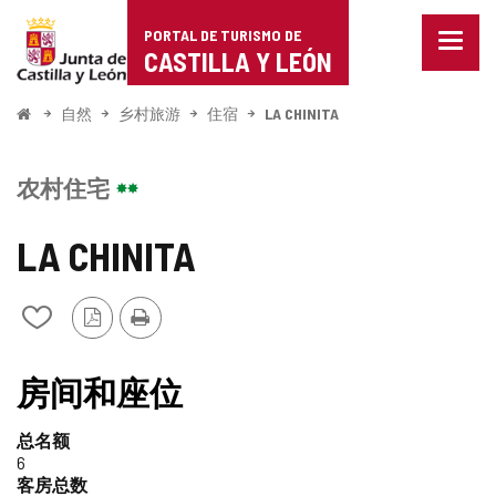
Portal
跳至内容
PORTAL DE TURISMO DE
菜
de
CASTILLA Y LEÓN
单
已
Turismo
关
开
自然
乡村旅游
住宿
LA CHINITA
闭。
始
de
显
示
Castilla
农村住宅
导
航
y
选
LA CHINITA
项
León
PDF
打
从
版
印
我
本
的
笔
房间和座位
记
本
总名额
中
6
添
客房总数
加/