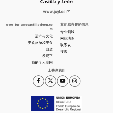
Junta
www.jcyl.es
de
Castilla
www.turismocastillayleon.co
其他感兴趣的信息
y
m
专业领域
León
遗产与文化
网
网站地图
美食旅游和美食
站
联系表
自然
门
搜索
户
发现它
-
我的个人空间
上关注我们
Facebook
X
YouTube
Instagram
此
此
此
此
链
链
链
链
接
接
接
接
会
会
会
会
打
打
打
打
开
开
开
开