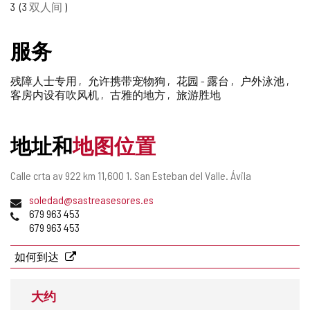
3
3
双人间
删
除
服务
残障人士专用
允许携带宠物狗
花园 - 露台
户外泳池
客房内设有吹风机
古雅的地方
旅游胜地
地址和
地图位置
邮
Calle crta av 922 km 11,600 1.
San Esteban del Valle.
Ávila
寄
电
soledad@sastreasesores.es
地
子
电
679 963 453
址
邮
话
679 963 453
件
地
如何到达
址
大约