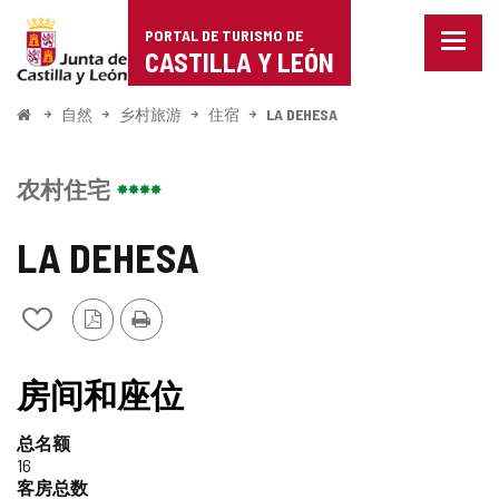
Portal
跳至内容
PORTAL DE TURISMO DE
菜
de
CASTILLA Y LEÓN
单
已
Turismo
关
开
自然
乡村旅游
住宿
LA DEHESA
闭。
始
de
显
示
Castilla
农村住宅
导
航
y
选
LA DEHESA
项
León
PDF
打
从
版
印
我
本
的
笔
房间和座位
记
本
总名额
中
16
添
客房总数
加/