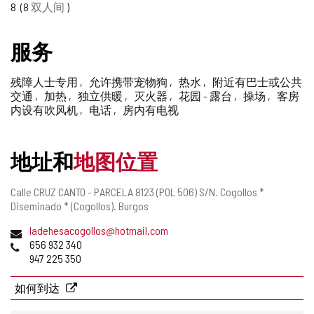
8
8
双人间
删
除
服务
残障人士专用
允许携带宠物狗
热水
附近有巴士或公共
交通
加热
独立供暖
灭火器
花园 - 露台
操场
客房
内设有吹风机
电话
房内有电视
地址和
地图位置
邮
Calle CRUZ CANTO - PARCELA 8123 (POL 506) S/N.
Cogollos *
寄
Diseminado * (Cogollos).
Burgos
地
电
ladehesacogollos@hotmail.com
址
子
电
656 932 340
邮
话
947 225 350
件
地
如何到达
址