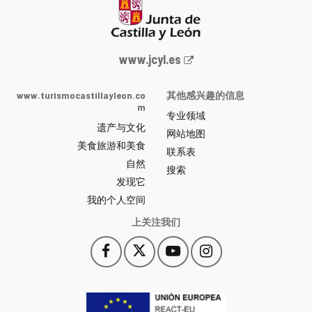
Junta
www.jcyl.es
de
Castilla
www.turismocastillayleon.co
其他感兴趣的信息
y
m
专业领域
León
遗产与文化
网
网站地图
美食旅游和美食
站
联系表
自然
门
搜索
户
发现它
-
我的个人空间
上关注我们
Facebook
X
YouTube
Instagram
此
此
此
此
链
链
链
链
接
接
接
接
会
会
会
会